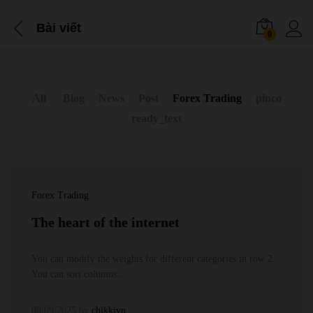
Bài viết
0
All
Blog
News
Post
Forex Trading
pinco
ready_text
Forex Trading
The heart of the internet
You can modify the weights for different categories in row 2.
You can sort columns…
09/09/2025
by
chikkivn