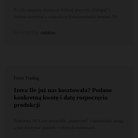
Po ich wpisaniu wystarczy kliknąć przycisk „Zaloguj” i
możesz korzystać z wszystkich funkcjonalności serwisu. Na…
04/10/2024
by
chikkivn
Forex Trading
Izera Ile już nas kosztowała? Podano
konkretną kwotę i datę rozpoczęcia
produkcji
Platforma SEA jest niezwykle „elastyczna” i skalowalna, mogą
z niej korzystać pojazdy o różnych rozstawach…