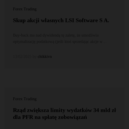
Forex Trading
Skup akcji własnych LSI Software S A.
Buy-back ma nad dywidendą tę zaletę, że umożliwia
optymalizację podatkową (jeśli ktoś sprzedając akcje w…
13/02/2025
by
chikkivn
Forex Trading
Rząd zwiększa limity wydatków 34 mld zł
dla PFR na spłatę zobowiązań