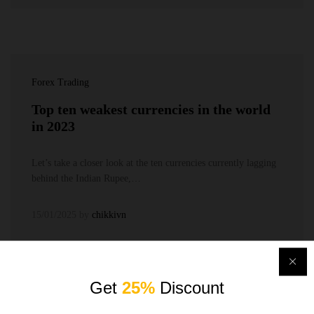
Forex Trading
Top ten weakest currencies in the world
in 2023
Let’s take a closer look at the ten currencies currently lagging
behind the Indian Rupee,…
15/01/2025
by
chikkivn
Get
25%
Discount