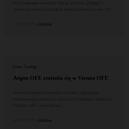
Po ich wpisaniu wystarczy kliknąć przycisk „Zaloguj” i
możesz korzystać z wszystkich funkcjonalności serwisu. Na…
12/02/2025
by
chikkivn
Forex Trading
Aegon OFE zmienia się w Vienna OFE
Otwarte Fundusze Emerytalne to jeden z najbardziej
kontrowersyjnych tematów dotyczących finansów osobistych
Polaków. OFE wprowadzone…
30/01/2025
by
chikkivn