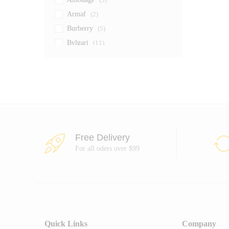
Armaf
(2)
Burberry
(5)
Bvlgari
(11)
Calvin Klein
(6)
Carolina Herrera
(10)
Chanel
(17)
Creed
(2)
Dior
(13)
Diptyque
(3)
Free Delivery
Dolce & Gabbana
(13)
For all oders over $99
Giorgio Armani
(8)
Givenchy
(4)
Gucci
(13)
Hermès
(5)
Hugo Boss
(6)
Quick Links
Company
Jean Paul Gaultier
(9)