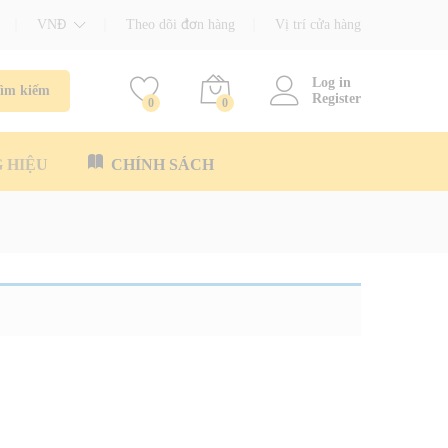
VNĐ
Theo dõi đơn hàng
Vị trí cửa hàng
Log in
ìm kiếm
Register
0
0
 HIỆU
CHÍNH SÁCH