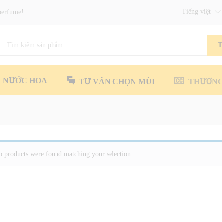
Tiếng việt
perfume!
T
NƯỚC HOA
TƯ VẤN CHỌN MÙI
THƯƠNG
 products were found matching your selection.