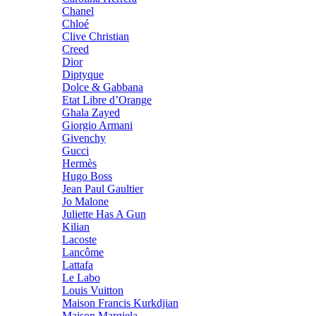
Chanel
Chloé
Clive Christian
Creed
Dior
Diptyque
Dolce & Gabbana
Etat Libre d’Orange
Ghala Zayed
Giorgio Armani
Givenchy
Gucci
Hermès
Hugo Boss
Jean Paul Gaultier
Jo Malone
Juliette Has A Gun
Kilian
Lacoste
Lancôme
Lattafa
Le Labo
Louis Vuitton
Maison Francis Kurkdjian
Maison Margiela