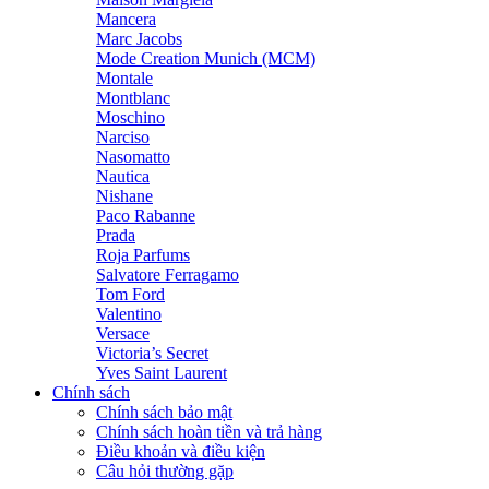
Mancera
Marc Jacobs
Mode Creation Munich (MCM)
Montale
Montblanc
Moschino
Narciso
Nasomatto
Nautica
Nishane
Paco Rabanne
Prada
Roja Parfums
Salvatore Ferragamo
Tom Ford
Valentino
Versace
Victoria’s Secret
Yves Saint Laurent
Chính sách
Chính sách bảo mật
Chính sách hoàn tiền và trả hàng
Điều khoản và điều kiện
Câu hỏi thường gặp