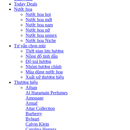
Today Deals
Nước hoa
Nước hoa hot
Nước hoa mới
Nước hoa nam
Nước hoa nữ
Nước hoa unisex
Nước hoa Niche
Tư vấn chọn mùi
Thời gian lưu hương
Nồng độ tinh dầu
Độ toả hương
Nhóm hương chính
Mùa dùng nước hoa
Xuất xứ thương hiệu
Thương hiệu
Afnan
Al Haramain Perfumes
Amouage
Armaf
Attar Collection
Burberry
Bvlgari
Calvin Klein
Carolina Herrera