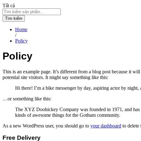
Tất cả
Tìm kiếm
Home
/
Policy
Policy
This is an example page. It’s different from a blog post because it wi
potential site visitors. It might say something like this:
Hi there! I’m a bike messenger by day, aspiring actor by night, 
…or something like this:
The XYZ Doohickey Company was founded in 1971, and has been
kinds of awesome things for the Gotham community.
As a new WordPress user, you should go to
your dashboard
to delete
Free Delivery