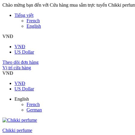
Chào mừng bạn đến với Cửa hàng mua sắm trực tuyến Chikki perfu
Tiếng việt
French
English
VNĐ
VNĐ
US Dollar
Theo dõi đơn hàng
Vị trí cửa hàng
VNĐ
VNĐ
US Dollar
English
French
German
Chikki perfume