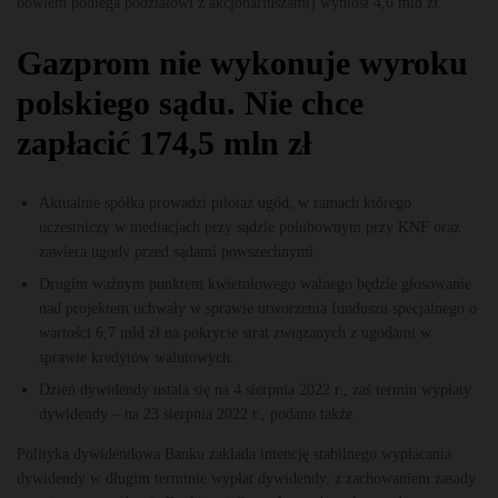
bowiem podlega podziałowi z akcjonariuszami) wyniósł 4,6 mld zł.
Gazprom nie wykonuje wyroku
polskiego sądu. Nie chce
zapłacić 174,5 mln zł
Aktualnie spółka prowadzi pilotaż ugód, w ramach którego
uczestniczy w mediacjach przy sądzie polubownym przy KNF oraz
zawiera ugody przed sądami powszechnymi.
Drugim ważnym punktem kwietniowego walnego będzie głosowanie
nad projektem uchwały w sprawie utworzenia funduszu specjalnego o
wartości 6,7 mld zł na pokrycie strat związanych z ugodami w
sprawie kredytów walutowych.
Dzień dywidendy ustala się na 4 sierpnia 2022 r., zaś termin wypłaty
dywidendy – na 23 sierpnia 2022 r., podano także.
Polityka dywidendowa Banku zakłada intencję stabilnego wypłacania
dywidendy w długim terminie wypłat dywidendy, z zachowaniem zasady