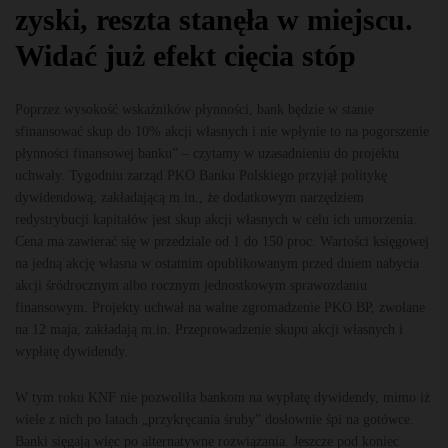
zyski, reszta stanęła w miejscu.
Widać już efekt cięcia stóp
Poprzez wysokość wskaźników płynności, bank będzie w stanie
sfinansować skup do 10% akcji własnych i nie wpłynie to na pogorszenie
płynności finansowej banku” – czytamy w uzasadnieniu do projektu
uchwały. Tygodniu zarząd PKO Banku Polskiego przyjął politykę
dywidendową, zakładającą m.in., że dodatkowym narzędziem
redystrybucji kapitałów jest skup akcji własnych w celu ich umorzenia.
Cena ma zawierać się w przedziale od 1 do 150 proc. Wartości księgowej
na jedną akcję własna w ostatnim opublikowanym przed dniem nabycia
akcji śródrocznym albo rocznym jednostkowym sprawozdaniu
finansowym. Projekty uchwał na walne zgromadzenie PKO BP, zwołane
na 12 maja, zakładają m.in. Przeprowadzenie skupu akcji własnych i
wypłatę dywidendy.
W tym roku KNF nie pozwoliła bankom na wypłatę dywidendy, mimo iż
wiele z nich po latach „przykręcania śruby” dosłownie śpi na gotówce.
Banki sięgają więc po alternatywne rozwiązania. Jeszcze pod koniec