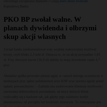
ostrożnego zarządzania Bankiem i Grupą
learn about lexatrade
Kapitałową Banku.
PKO BP zwołał walne. W
planach dywidenda i olbrzymi
skup akcji własnych
Zarząd banku zarekomendował więc wypłatę maksymalnej możliwej
kwoty, czyli blisko 2,3 mld zł. Oznacza to, że na akcję przypadnie 1,83
zł. Przy obecnym kursie (36,9 zł) dałoby to stopę dywidendy rzędu 4,7
proc.
Aktualnie spółka prowadzi pilotaż ugód, w ramach którego uczestniczy w
mediacjach przy sądzie polubownym przy KNF oraz zawiera ugody przed
sądami powszechnymi. – Zakłada ona zaoferowanie klientom możliwości
zawierania dobrowolnych porozumień, na mocy których klient
rozliczałby się z bankiem tak, jak gdyby jego walutowy kredyt
mieszkaniowy od początku był kredytem złotowym. To rozwiązanie jest