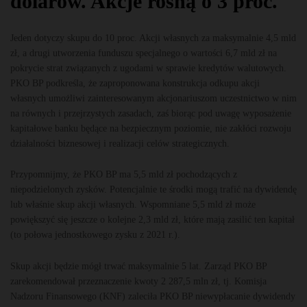
dolarów. Akcje rosną o 3 proc.
Jeden dotyczy skupu do 10 proc. Akcji własnych za maksymalnie 4,5 mld
zł, a drugi utworzenia funduszu specjalnego o wartości 6,7 mld zł na
pokrycie strat związanych z ugodami w sprawie kredytów walutowych.
PKO BP podkreśla, że zaproponowana konstrukcja odkupu akcji
własnych umożliwi zainteresowanym akcjonariuszom uczestnictwo w nim
na równych i przejrzystych zasadach, zaś biorąc pod uwagę wyposażenie
kapitałowe banku będące na bezpiecznym poziomie, nie zakłóci rozwoju
działalności biznesowej i realizacji celów strategicznych.
Przypomnijmy, że PKO BP ma 5,5 mld zł pochodzących z
niepodzielonych zysków. Potencjalnie te środki mogą trafić na dywidendę
lub właśnie skup akcji własnych. Wspomniane 5,5 mld zł może
powiększyć się jeszcze o kolejne 2,3 mld zł, które mają zasilić ten kapitał
(to połowa jednostkowego zysku z 2021 r.).
Skup akcji będzie mógł trwać maksymalnie 5 lat. Zarząd PKO BP
zarekomendował przeznaczenie kwoty 2 287,5 mln zł, tj. Komisja
Nadzoru Finansowego (KNF) zaleciła PKO BP niewypłacanie dywidendy