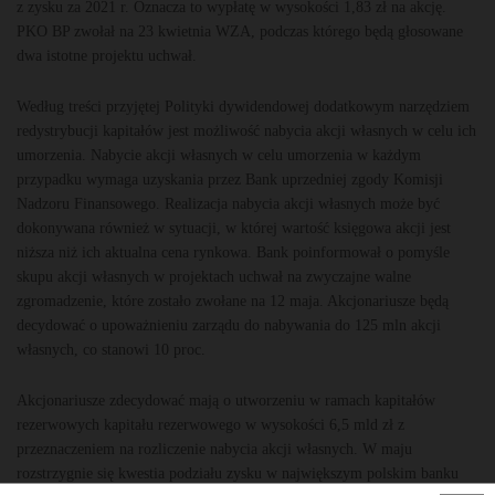
z zysku za 2021 r. Oznacza to wypłatę w wysokości 1,83 zł na akcję.
PKO BP zwołał na 23 kwietnia WZA, podczas którego będą głosowane
dwa istotne projektu uchwał.
Według treści przyjętej Polityki dywidendowej dodatkowym narzędziem
redystrybucji kapitałów jest możliwość nabycia akcji własnych w celu ich
umorzenia. Nabycie akcji własnych w celu umorzenia w każdym
przypadku wymaga uzyskania przez Bank uprzedniej zgody Komisji
Nadzoru Finansowego. Realizacja nabycia akcji własnych może być
dokonywana również w sytuacji, w której wartość księgowa akcji jest
niższa niż ich aktualna cena rynkowa. Bank poinformował o pomyśle
skupu akcji własnych w projektach uchwał na zwyczajne walne
zgromadzenie, które zostało zwołane na 12 maja. Akcjonariusze będą
decydować o upoważnieniu zarządu do nabywania do 125 mln akcji
własnych, co stanowi 10 proc.
Akcjonariusze zdecydować mają o utworzeniu w ramach kapitałów
rezerwowych kapitału rezerwowego w wysokości 6,5 mld zł z
przeznaczeniem na rozliczenie nabycia akcji własnych. W maju
rozstrzygnie się kwestia podziału zysku w największym polskim banku