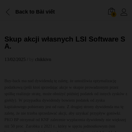
Back to
Bài viết
0
Skup akcji własnych LSI Software S
A.
13/02/2025
/
by
chikkivn
Buy-back ma nad dywidendą tę zaletę, że umożliwia optymalizację
podatkową (jeśli ktoś sprzedając akcje w skupie prowadzonym przez
spółkę realizuje stratę, może obniżyć później podatek od innych zysków z
giełdy). W przypadku dywidendy bowiem podatek od zysku
kapitałowego pobierany jest od razu. Z drugiej strony dywidenda ma tę
zaletę, że nie trzeba sprzedawać akcji, aby uzyskać przypływ gotówki.
PKO BP otrzymał od KNF zalecenie wypłacenia dywidendy nie większej
niż 50 proc. Zarobku z 2021 r., który w ujęciu jednostkowym (ten