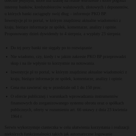
obecnie jedynym, które ma szansę na realne wdrożenie i które pogodzi
interesy banków, kredytobiorców walutowych, złotowych i deponentów,
u których banki zaciągnęły swój dług – informuje PKO BP.
Inwestycje.pl to portal, w którym znajdziesz aktualne wiadomości z
kraju, bieżące informacje ze spółek, komentarze, analizy i opinie.
Proponowany dzień dywidendy to 4 sierpnia, a wypłaty 23 sierpnia.
Do tej pory banki nie sięgały po to rozwiązanie.
Nie wiadomo, czy, kiedy i w jakim zakresie PKO BP przeprowadzi
skup i na ile wpłynie to korzystnie na notowania.
Inwestycje.pl to portal, w którym znajdziesz aktualne wiadomości z
kraju, bieżące informacje ze spółek, komentarze, analizy i opinie.
Cena ma zawierać się w przedziale od 1 do 150 proc.
O ofercie publicznej i warunkach wprowadzania instrumentów
finansowych do zorganizowanego systemu obrotu oraz o spółkach
publicznych, oferty w rozumieniu art. 66 ustawy z dnia 23 kwietnia
1964 r.
Serwis wykorzystuje ciasteczka w celu ułatwienia korzystania i realizacji
niektórych funkcjonalności takich jak automatyczne logowanie