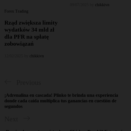
09/07/2025
by
chikkivn
Forex Trading
Rząd zwiększa limity
wydatków 34 mld zł
dla PFR na spłatę
zobowiązań
12/02/2025
by
chikkivn
Điều
Previous
Previous
hướng
Post
¡Adrenalina en cascada! Plinko te brinda una experiencia
bài
donde cada caída multiplica tus ganancias en cuestión de
segundos
viết
Next
Next
Post