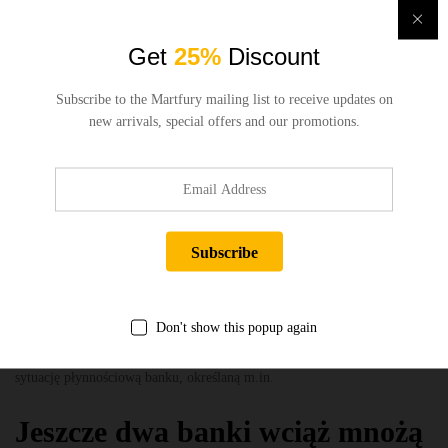
komercyjnym. Zgodnie z projektami, PKO BP rekomenduje
przeznaczenie 2.287,5 mln zł, czyli połowy zysku za 2021 r.
Proponowana stawka na akcję to 1,83 zł brutto, co przy obecnym kursie
Get
25%
Discount
(38,60 zł) daje stopę 4,74 proc. Proponowany dzień dywidendy to 4
sierpnia, a wypłaty – 23 sierpnia. Szkolenia systemów uczenia
Subscribe to the Martfury mailing list to receive updates on
maszynowego lub sztucznej inteligencji (AI), bez uprzedniej, wyraźnej
new arrivals, special offers and our promotions.
zgody Ringier Axel Springer Polska sp.
“Bank dysponuje obecnie istotną nadwyżką kapitałową ponad wymogi
nadzorcze, którą będzie można w przyszłości rozdystrybuować do
akcjonariuszy z uwzględnieniem zaleceń Komisji Nadzoru Finansowego
w zakresie polityki dywidendowej banku. Jedną z form takiej dystrybucji
jest skup akcji własnych” – napisano w uzasadnieniu projektowanej
uchwały. „W ocenie zarządu, bank posiada nadwyżkę kapitałów, a co za
tym idzie funduszy własnych, odzwierciedlaną poprzez poziomy
Don't show this popup again
współczynników wypłacalności oraz dźwigni, pozwalających na
przeprowadzenie programu skupu akcji własnych. Biorąc pod uwagę
sytuację płynnościową banku, określaną m.in.
Jeszcze dwa banki wciąż mnożą