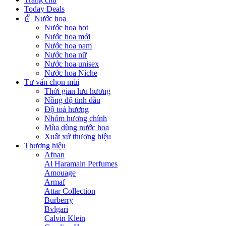
Today Deals
Nước hoa
Nước hoa hot
Nước hoa mới
Nước hoa nam
Nước hoa nữ
Nước hoa unisex
Nước hoa Niche
Tư vấn chọn mùi
Thời gian lưu hương
Nồng độ tinh dầu
Độ toả hương
Nhóm hương chính
Mùa dùng nước hoa
Xuất xứ thương hiệu
Thương hiệu
Afnan
Al Haramain Perfumes
Amouage
Armaf
Attar Collection
Burberry
Bvlgari
Calvin Klein