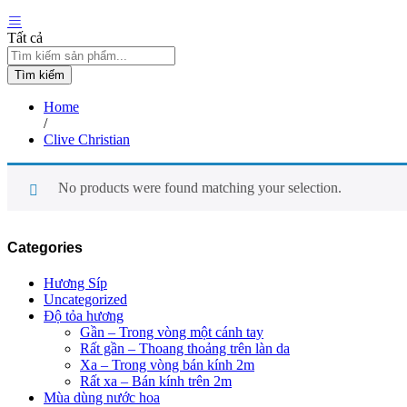
Tất cả
Tìm kiếm
Home
/
Clive Christian
No products were found matching your selection.
Categories
Hương Síp
Uncategorized
Độ tỏa hương
Gần – Trong vòng một cánh tay
Rất gần – Thoang thoảng trên làn da
Xa – Trong vòng bán kính 2m
Rất xa – Bán kính trên 2m
Mùa dùng nước hoa