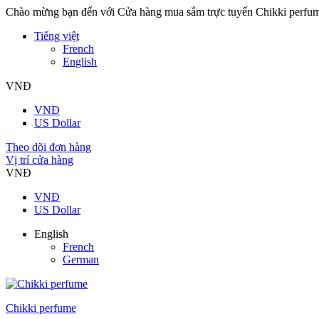
Chào mừng bạn đến với Cửa hàng mua sắm trực tuyến Chikki perfu
Tiếng việt
French
English
VNĐ
VNĐ
US Dollar
Theo dõi đơn hàng
Vị trí cửa hàng
VNĐ
VNĐ
US Dollar
English
French
German
Chikki perfume