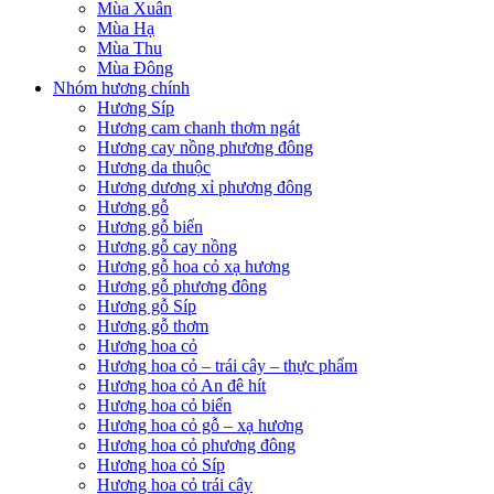
Mùa Xuân
Mùa Hạ
Mùa Thu
Mùa Đông
Nhóm hương chính
Hương Síp
Hương cam chanh thơm ngát
Hương cay nồng phương đông
Hương da thuộc
Hương dương xỉ phương đông
Hương gỗ
Hương gỗ biển
Hương gỗ cay nồng
Hương gỗ hoa cỏ xạ hương
Hương gỗ phương đông
Hương gỗ Síp
Hương gỗ thơm
Hương hoa cỏ
Hương hoa cỏ – trái cây – thực phẩm
Hương hoa cỏ An đê hít
Hương hoa cỏ biển
Hương hoa cỏ gỗ – xạ hương
Hương hoa cỏ phương đông
Hương hoa cỏ Síp
Hương hoa cỏ trái cây