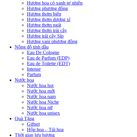
Hương hoa cỏ xanh tự nhiên
Hương phương đông
Hương thơm biển
Hương thơm dương xỉ
Hương thơm ngát
Hương thơm trái cây
Hương trái cây Síp
Hương vani phương đông
Nồng độ tinh dầu
Eau De Cologne
Eau de Parfum (EDP)
Eau de Toilette (EDT)
Intense
Parfum
Nước hoa
Nước hoa hot
Nước hoa mới
Nước hoa nam
Nước hoa Niche
Nước hoa nữ
Nước hoa unisex
Quà Tặng
Giftset
Hộp hoa – Túi hoa
Thời gian lưu hương