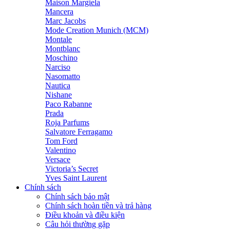
Maison Margiela
Mancera
Marc Jacobs
Mode Creation Munich (MCM)
Montale
Montblanc
Moschino
Narciso
Nasomatto
Nautica
Nishane
Paco Rabanne
Prada
Roja Parfums
Salvatore Ferragamo
Tom Ford
Valentino
Versace
Victoria’s Secret
Yves Saint Laurent
Chính sách
Chính sách bảo mật
Chính sách hoàn tiền và trả hàng
Điều khoản và điều kiện
Câu hỏi thường gặp