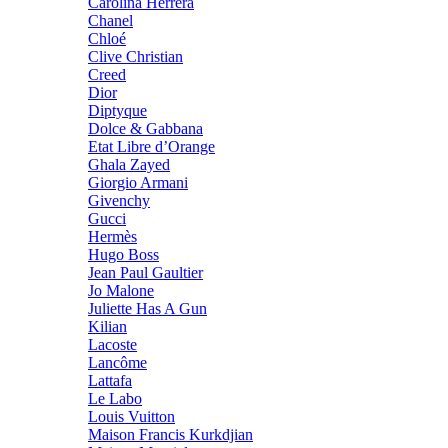
Carolina Herrera
Chanel
Chloé
Clive Christian
Creed
Dior
Diptyque
Dolce & Gabbana
Etat Libre d’Orange
Ghala Zayed
Giorgio Armani
Givenchy
Gucci
Hermès
Hugo Boss
Jean Paul Gaultier
Jo Malone
Juliette Has A Gun
Kilian
Lacoste
Lancôme
Lattafa
Le Labo
Louis Vuitton
Maison Francis Kurkdjian