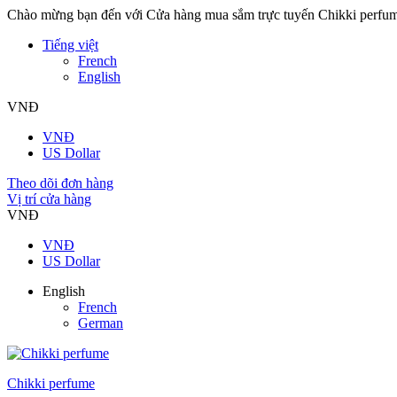
Chào mừng bạn đến với Cửa hàng mua sắm trực tuyến Chikki perfu
Tiếng việt
French
English
VNĐ
VNĐ
US Dollar
Theo dõi đơn hàng
Vị trí cửa hàng
VNĐ
VNĐ
US Dollar
English
French
German
Chikki perfume