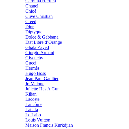
Carolina Herrera
Chanel
Chloé
Clive Christian
Creed
Dior
Diptyque
Dolce & Gabbana
Etat Libre d’Orange
Ghala Zayed
Giorgio Armani
Givenchy
Gucci
Hermès
Hugo Boss
Jean Paul Gaultier
Jo Malone
Juliette Has A Gun
Kilian
Lacoste
Lancôme
Lattafa
Le Labo
Louis Vuitton
Maison Francis Kurkdjian