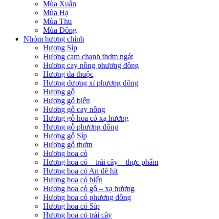
Mùa Xuân
Mùa Hạ
Mùa Thu
Mùa Đông
Nhóm hương chính
Hương Síp
Hương cam chanh thơm ngát
Hương cay nồng phương đông
Hương da thuộc
Hương dương xỉ phương đông
Hương gỗ
Hương gỗ biển
Hương gỗ cay nồng
Hương gỗ hoa cỏ xạ hương
Hương gỗ phương đông
Hương gỗ Síp
Hương gỗ thơm
Hương hoa cỏ
Hương hoa cỏ – trái cây – thực phẩm
Hương hoa cỏ An đê hít
Hương hoa cỏ biển
Hương hoa cỏ gỗ – xạ hương
Hương hoa cỏ phương đông
Hương hoa cỏ Síp
Hương hoa cỏ trái cây