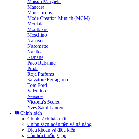
Maison Margiela
Mancera
Marc Jacobs
Mode Creation Munich (MCM)
Montale
Montblanc
Moschino
Narciso
Nasomatto
Nautica
Nishane
Paco Rabanne
Prada
Roja Parfums
Salvatore Ferragamo
Tom Ford
Valentino
Versace
Victoria’s Secret
Yves Saint Laurent
Chính sách
Chính sách bảo mật
Chính sách hoàn tiền và trả hàng
Điều khoản và điều kiện
Câu hỏi thường gặp