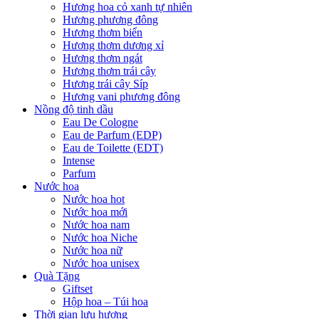
Hương hoa cỏ xanh tự nhiên
Hương phương đông
Hương thơm biển
Hương thơm dương xỉ
Hương thơm ngát
Hương thơm trái cây
Hương trái cây Síp
Hương vani phương đông
Nồng độ tinh dầu
Eau De Cologne
Eau de Parfum (EDP)
Eau de Toilette (EDT)
Intense
Parfum
Nước hoa
Nước hoa hot
Nước hoa mới
Nước hoa nam
Nước hoa Niche
Nước hoa nữ
Nước hoa unisex
Quà Tặng
Giftset
Hộp hoa – Túi hoa
Thời gian lưu hương