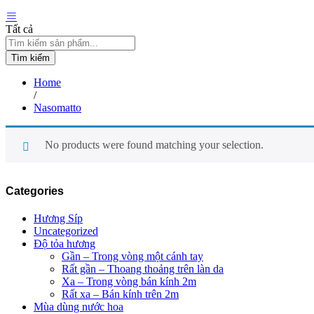
Tất cả
Tìm kiếm
Home
/
Nasomatto
No products were found matching your selection.
Categories
Hương Síp
Uncategorized
Độ tỏa hương
Gần – Trong vòng một cánh tay
Rất gần – Thoang thoảng trên làn da
Xa – Trong vòng bán kính 2m
Rất xa – Bán kính trên 2m
Mùa dùng nước hoa