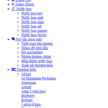
Today Deals
Nước hoa
Nước hoa hot
Nước hoa mới
Nước hoa nam
Nước hoa nữ
Nước hoa unisex
Nước hoa Niche
Tư vấn chọn mùi
Thời gian lưu hương
Nồng độ tinh dầu
Độ toả hương
Nhóm hương chính
Mùa dùng nước hoa
Xuất xứ thương hiệu
Thương hiệu
Afnan
Al Haramain Perfumes
Amouage
Armaf
Attar Collection
Burberry
Bvlgari
Calvin Klein