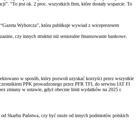
i”. “To jest ok. 2 proc. wszystkich firm, które dostały wsparcie. To
 “Gazeta Wyborcza”, która publikuje wywiad z wiceprezesem
anine, czy innych struktur niż senioralne finansowanie bankowe.
jektowano w sposób, który pozwoli uzyskać korzyści przez wszystkie
ż uczestnikiem PPK prowadzonego przez PFR TFI, do serwisu IAT FI
 bez zmiany w ustawie, gdyż obecnie limit wydatków na 2025 r.
ie od Skarbu Państwa, czy być może od innych podmiotów polskich