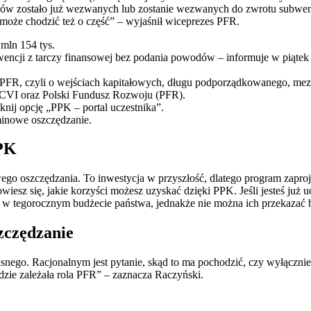
orców zostało już wezwanych lub zostanie wezwanych do zwrotu subwencj
 może chodzić też o część” – wyjaśnił wiceprezes PFR.
 mln 154 tys.
encji z tarczy finansowej bez podania powodów – informuje w piątek
 PFR, czyli o wejściach kapitałowych, długu podporządkowanego, mezz
z CVI oraz Polski Fundusz Rozwoju (PFR).
iknij opcję „PPK – portal uczestnika”.
minowe oszczędzanie.
PPK
ego oszczędzania. To inwestycja w przyszłość, dlatego program zapro
iesz się, jakie korzyści możesz uzyskać dzięki PPK. Jeśli jesteś ju
ne w tegorocznym budżecie państwa, jednakże nie można ich przekazać
zczędzanie
asnego. Racjonalnym jest pytanie, skąd to ma pochodzić, czy wyłączn
dzie zależała rola PFR” – zaznacza Raczyński.