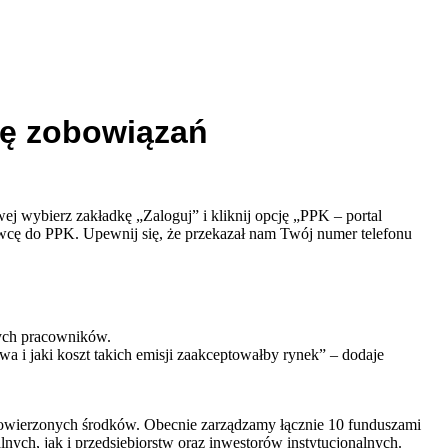
tę zobowiązań
wej wybierz zakładkę „Zaloguj” i kliknij opcję „PPK – portal
cę do PPK. Upewnij się, że przekazał nam Twój numer telefonu
nych pracowników.
a i jaki koszt takich emisji zaakceptowałby rynek” – dodaje
powierzonych środków. Obecnie zarządzamy łącznie 10 funduszami
nych, jak i przedsiębiorstw oraz inwestorów instytucjonalnych.