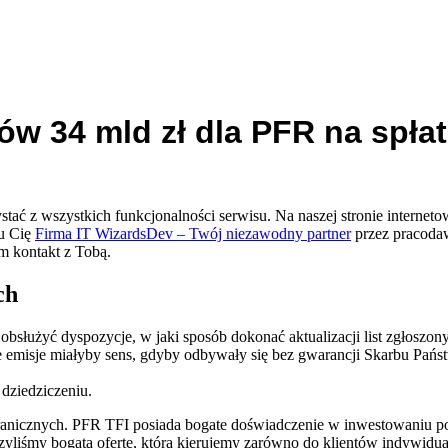
ów 34 mld zł dla PFR na spła
tać z wszystkich funkcjonalności serwisu. Na naszej stronie interneto
iu Cię
Firma IT WizardsDev – Twój niezawodny partner
przez pracodaw
am kontakt z Tobą.
ch
służyć dyspozycje, w jaki sposób dokonać aktualizacji list zgłoszo
 emisje miałyby sens, gdyby odbywały się bez gwarancji Skarbu Państw
 dziedziczeniu.
granicznych. PFR TFI posiada bogate doświadczenie w inwestowaniu 
yliśmy bogatą ofertę, którą kierujemy zarówno do klientów indywidual