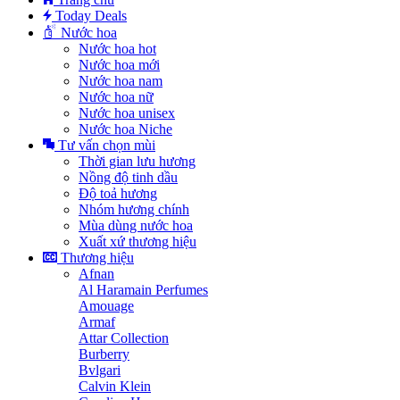
Today Deals
Nước hoa
Nước hoa hot
Nước hoa mới
Nước hoa nam
Nước hoa nữ
Nước hoa unisex
Nước hoa Niche
Tư vấn chọn mùi
Thời gian lưu hương
Nồng độ tinh dầu
Độ toả hương
Nhóm hương chính
Mùa dùng nước hoa
Xuất xứ thương hiệu
Thương hiệu
Afnan
Al Haramain Perfumes
Amouage
Armaf
Attar Collection
Burberry
Bvlgari
Calvin Klein