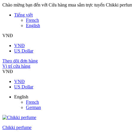
Chào mừng bạn đến với Cửa hàng mua sắm trực tuyến Chikki perfu
Tiếng việt
French
English
VNĐ
VNĐ
US Dollar
Theo dõi đơn hàng
Vị trí cửa hàng
VNĐ
VNĐ
US Dollar
English
French
German
Chikki perfume