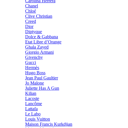
Carolina Herrera
Chanel
Chloé
Clive Christian
Creed
Dior
Diptyque
Dolce & Gabbana
Etat Libre d’Orange
Ghala Zayed
Giorgio Armani
Givenchy
Gucci
Hermès
Hugo Boss
Jean Paul Gaultier
Jo Malone
Juliette Has A Gun
Kilian
Lacoste
Lancôme
Lattafa
Le Labo
Louis Vuitton
Maison Francis Kurkdjian