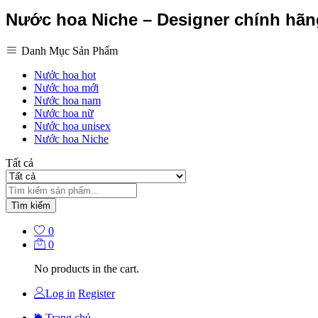
Nước hoa Niche – Designer chính hã
Danh Mục Sản Phẩm
Nước hoa hot
Nước hoa mới
Nước hoa nam
Nước hoa nữ
Nước hoa unisex
Nước hoa Niche
Tất cả
Tìm kiếm
0
0
No products in the cart.
Log in
Register
Trang chủ