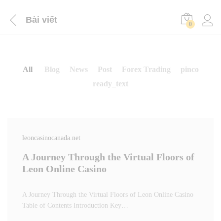
Bài viết
0
All
Blog
News
Post
Forex Trading
pinco
ready_text
leoncasinocanada.net
A Journey Through the Virtual Floors of
Leon Online Casino
A Journey Through the Virtual Floors of Leon Online Casino
Table of Contents Introduction Key…