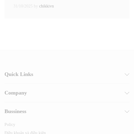
31/10/2025
by
chikkivn
Quick Links
Company
Bussiness
Policy
Điều khoản và điều kiện