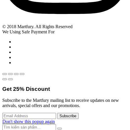
© 2018 Martfury. All Rights Reserved
We Using Safe Payment For
Get
25%
Discount
Subscribe to the Martfury mailing list to receive updates on new
arrivals, special offers and our promotions.
Don't show this popup again