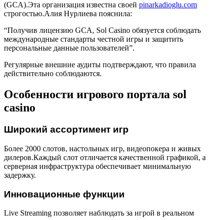
(GCA).Эта организация известна своей
pinarkadioglu.com
строгостью.Алия Нурлиева пояснила:
“Получив лицензию GCA, Sol Casino обязуется соблюдать
международные стандарты честной игры и защитить
персональные данные пользователей”.
Регулярные внешние аудиты подтверждают, что правила
действительно соблюдаются.
Особенности игрового портала sol
casino
Широкий ассортимент игр
Более 2000 слотов, настольных игр, видеопокера и живых
дилеров.Каждый слот отличается качественной графикой, а
серверная инфраструктура обеспечивает минимальную
задержку.
Инновационные функции
Live Streaming позволяет наблюдать за игрой в реальном