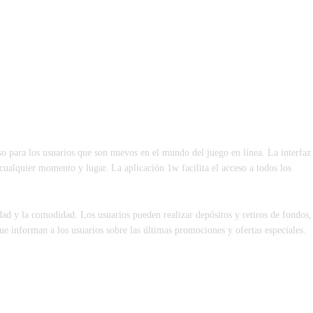
uso para los usuarios que son nuevos en el mundo del juego en línea. La interfaz
 cualquier momento y lugar. La aplicación 1w facilita el acceso a todos los
idad y la comodidad. Los usuarios pueden realizar depósitos y retiros de fondos,
ue informan a los usuarios sobre las últimas promociones y ofertas especiales.