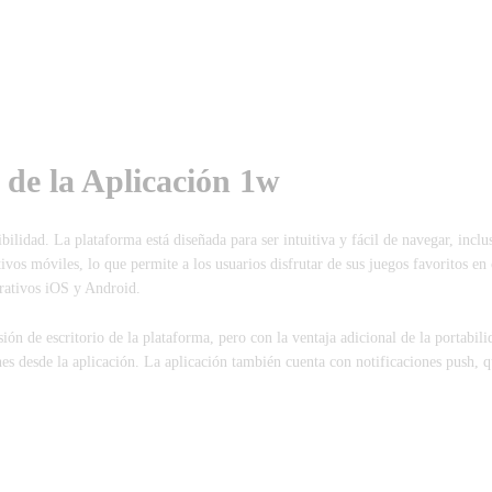
 de la Aplicación 1w
ibilidad. La plataforma está diseñada para ser intuitiva y fácil de navegar, incl
ivos móviles, lo que permite a los usuarios disfrutar de sus juegos favoritos en
erativos iOS y Android.
ión de escritorio de la plataforma, pero con la ventaja adicional de la portabil
es desde la aplicación. La aplicación también cuenta con notificaciones push, q