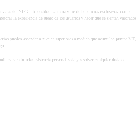
niveles del VIP Club, desbloquean una serie de beneficios exclusivos, como
mejorar la experiencia de juego de los usuarios y hacer que se sientan valorados
suarios pueden ascender a niveles superiores a medida que acumulan puntos VIP,
go.
ibles para brindar asistencia personalizada y resolver cualquier duda o