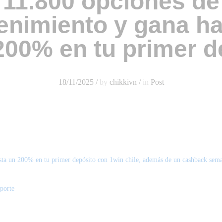
11.800 opciones de
enimiento y gana h
200% en tu primer d
18/11/2025
/
by
chikkivn
/
in
Post
asta un 200% en tu primer depósito con 1win chile, además de un cashback sem
porte