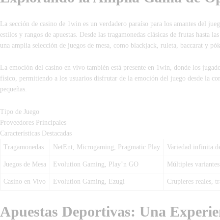
La sección de casino de 1win es un verdadero paraíso para los amantes del jue
estilos y rangos de apuestas. Desde las tragamonedas clásicas de frutas hasta 
una amplia selección de juegos de mesa, como blackjack, ruleta, baccarat y póke
La emoción del casino en vivo también está presente en 1win, donde los jugadore
físico, permitiendo a los usuarios disfrutar de la emoción del juego desde la
pequeñas.
Tipo de Juego
Proveedores Principales
Características Destacadas
Tragamonedas
NetEnt, Microgaming, Pragmatic Play
Variedad infinita 
Juegos de Mesa
Evolution Gaming, Play’n GO
Múltiples variantes
Casino en Vivo
Evolution Gaming, Ezugi
Crupieres reales, t
Apuestas Deportivas: Una Experien