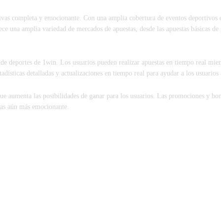
tivas completa y emocionante. Con una amplia cobertura de eventos deportivos d
ece una amplia variedad de mercados de apuestas, desde las apuestas básicas de 
n de deportes de 1win. Los usuarios pueden realizar apuestas en tiempo real mien
adísticas detalladas y actualizaciones en tiempo real para ayudar a los usuarios
que aumenta las posibilidades de ganar para los usuarios. Las promociones y boni
stas aún más emocionante.