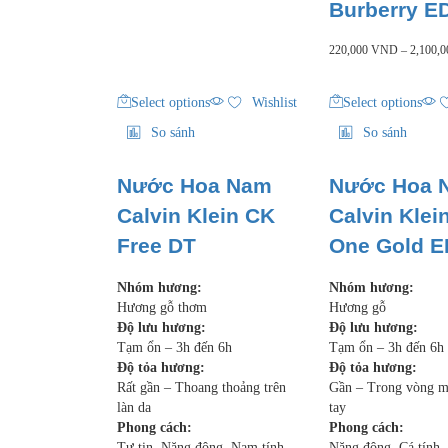
Burberry E
220,000
VND
–
2,100,
Select options
Wishlist
Select options
So sánh
So sánh
Nước Hoa Nam
Nước Hoa 
Calvin Klein CK
Calvin Klei
Free DT
One Gold 
Nhóm hương:
Nhóm hương:
Hương gỗ thơm
Hương gỗ
Độ lưu hương:
Độ lưu hương:
Tạm ổn – 3h đến 6h
Tạm ổn – 3h đến 6h
Độ tỏa hương:
Độ tỏa hương:
Rất gần – Thoang thoảng trên
Gần – Trong vòng m
làn da
tay
Phong cách:
Phong cách:
Tự tin, Năng động, Nam tính
Năng động, Cá tính,