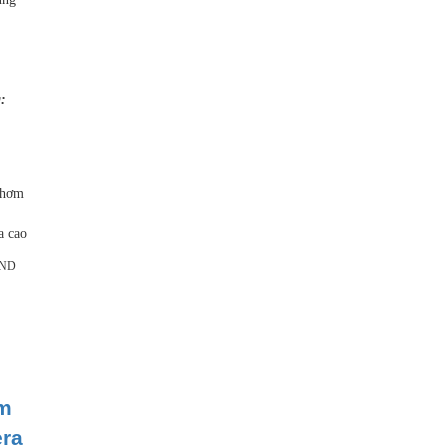
:
thơm
a cao
ND
m
era