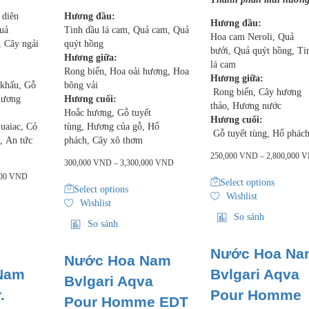
 diên
Hương đầu:
Hương đầu:
uả
Tinh dầu lá cam, Quả cam, Quả
Hoa cam Neroli, Quả
, Cây ngải
quýt hồng
bưởi, Quả quýt hồng, Ti
Hương giữa:
lá cam
Rong biển, Hoa oải hương, Hoa
Hương giữa:
 khấu, Gỗ
bông vải
Rong biển, Cây hương
 hương
Hương cuối:
thảo, Hương nước
Hoắc hương, Gỗ tuyết
Hương cuối:
uaiac, Cỏ
tùng, Hương của gỗ, Hổ
Gỗ tuyết tùng, Hổ phác
, An tức
phách, Cây xô thơm
250,000
VND
–
2,800,000
V
300,000
VND
–
3,300,000
VND
000
VND
Select options
Select options
Wishlist
Wishlist
So sánh
So sánh
Nước Hoa Na
Nước Hoa Nam
Nam
Bvlgari Aqva
Bvlgari Aqva
.
Pour Homme
Pour Homme EDT