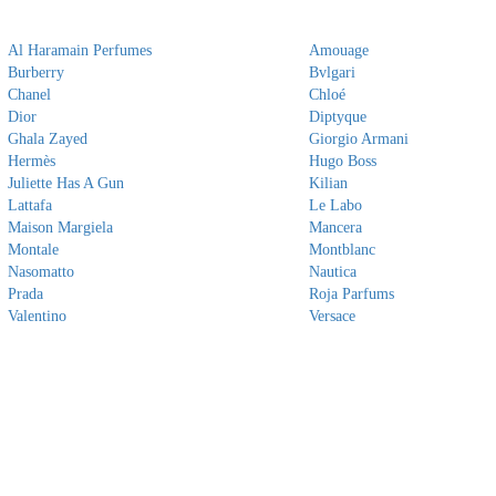
Al Haramain Perfumes
Amouage
Burberry
Bvlgari
Chanel
Chloé
Dior
Diptyque
Ghala Zayed
Giorgio Armani
Hermès
Hugo Boss
Juliette Has A Gun
Kilian
Lattafa
Le Labo
Maison Margiela
Mancera
Montale
Montblanc
Nasomatto
Nautica
Prada
Roja Parfums
Valentino
Versace