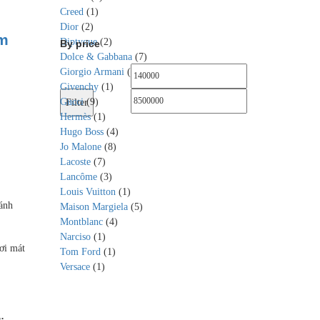
Creed
(1)
Dior
(2)
m
Diptyque
(2)
By price
Dolce & Gabbana
(7)
Giorgio Armani
(2)
Min
Max
Givenchy
(1)
price
price
Gucci
(9)
Filter
Hermès
(1)
Hugo Boss
(4)
Jo Malone
(8)
Lacoste
(7)
Lancôme
(3)
Louis Vuitton
(1)
ánh
Maison Margiela
(5)
Montblanc
(4)
Narciso
(1)
ơi mát
Tom Ford
(1)
Versace
(1)
: