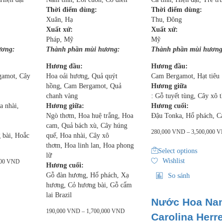
Thời điểm dùng:
Thời điểm dùng:
Xuân, Hạ
Thu, Đông
Xuất xứ:
Xuất xứ:
Pháp, Mỹ
Mỹ
ương:
Thành phần mùi hương:
Thành phần mùi hương
Hương đầu:
Hương đầu:
gamot, Cây
Hoa oải hương, Quả quýt
Cam Bergamot, Hạt tiêu
hồng, Cam Bergamot, Quả
Hương giữa
chanh vàng
: Gỗ tuyết tùng, Cây xô 
a nhài,
Hương giữa:
Hương cuối:
Ngò thơm, Hoa huệ trắng, Hoa
Đậu Tonka, Hổ phách, C
cam, Quả bách xù, Cây húng
280,000
VND
–
3,500,000
V
 bài, Hoắc
quế, Hoa nhài, Cây xô
thơm, Hoa linh lan, Hoa phong
Select options
lữ
Wishlist
000
VND
Hương cuối:
Gỗ đàn hương, Hổ phách, Xạ
So sánh
hương, Cỏ hương bài, Gỗ cẩm
lai Brazil
Nước Hoa Na
190,000
VND
–
1,700,000
VND
Carolina Herr