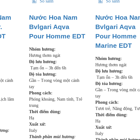
So sánh
So sánh
Nam
Nước Hoa Nam
Nước Hoa Na
.
Bvlgari Aqva
Bvlgari Aqva
DT
Pour Homme EDT
Pour Homme
Marine EDT
Nhóm hương:
Hương thơm ngát
Nhóm hương:
Độ lưu hương:
Hương thơm ngát
Tạm ổn – 3h đến 6h
Độ lưu hương:
Độ tỏa hương:
Tạm ổn – 3h đến 6h
ột cánh
Gần – Trong vòng một cánh
Độ tỏa hương:
tay
Gần – Trong vòng một c
Phong cách:
tay
Lịch lãm
Phóng khoáng, Nam tính, Trẻ
Phong cách:
trung
Tươi trẻ, Năng động, Tư
Thời điểm dùng:
Thời điểm dùng:
Hạ
Hạ
Xuất xứ:
Xuất xứ:
ương:
Italy
Italy
Thành phần mùi hương:
Thành phần mùi hương