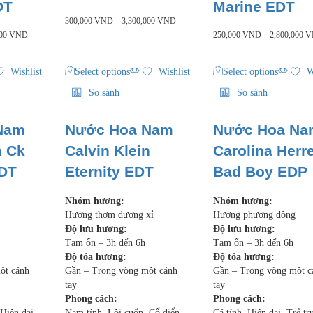
DT
Marine EDT
300,000
VND
–
3,300,000
VND
000
VND
250,000
VND
–
2,800,000
V
Wishlist
Select options
Wishlist
Select options
W
So sánh
So sánh
Nam
Nước Hoa Nam
Nước Hoa Na
n Ck
Calvin Klein
Carolina Herr
EDT
Eternity EDT
Bad Boy EDP
Nhóm hương:
Nhóm hương:
Hương thơm dương xỉ
Hương phương đông
Độ lưu hương:
Độ lưu hương:
Tạm ổn – 3h đến 6h
Tạm ổn – 3h đến 6h
Độ tỏa hương:
Độ tỏa hương:
ột cánh
Gần – Trong vòng một cánh
Gần – Trong vòng một c
tay
tay
Phong cách:
Phong cách:
 Hiện đại
Nam tính, Lôi cuốn, Cổ điển
Cá tính, Hiện đại, Trẻ tr