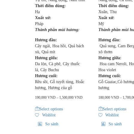
Thời điểm dùng:
Thời điểm dùng:
Hạ
Xuân, Thu
Xuất xứ:
Xuất xứ:
Pháp
Mỹ
Thành phần mùi hương:
Thành phần mùi h
Hương đầu:
Hương đầu:
Cây ngải, Hoa hồi, Quả bách
Quả sung, Cam Ber
xù, Quả mít
xô thơm
Hương giữa:
Hương giữa:
Da lộn, Cà phê, Cây thuốc
Hoa cam Neroli, Ho
lá, Cây Buchu
Hoa violet
Hương cuối:
Hương cuối:
Rêu sồi, Gỗ tuyết tùng, Hoắc
Gỗ Guaiac,Cỏ hương
hương, Hương của gỗ
hương
190,000
VND
–
1,500,000
VND
180,000
VND
–
1,700,
Select options
Select options
Wishlist
Wishlist
So sánh
So sánh