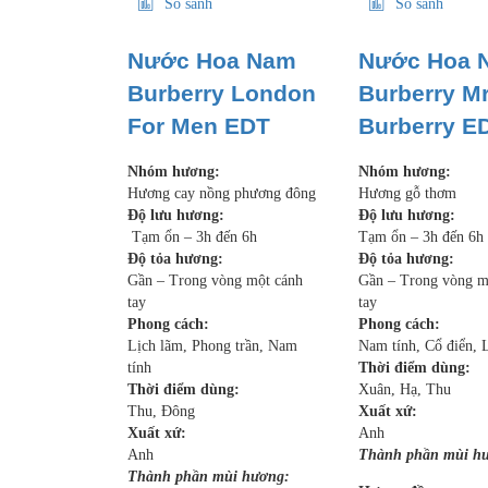
So sánh
So sánh
Nước Hoa Nam
Nước Hoa 
Burberry London
Burberry Mr
For Men EDT
Burberry E
Nhóm hương:
Nhóm hương:
Hương cay nồng phương đông
Hương gỗ thơm
Độ lưu hương:
Độ lưu hương:
Tạm ổn – 3h đến 6h
Tạm ổn – 3h đến 6h
Độ tỏa hương:
Độ tỏa hương:
Gần – Trong vòng một cánh
Gần – Trong vòng m
tay
tay
Phong cách:
Phong cách:
Lịch lãm, Phong trần, Nam
Nam tính, Cổ điển, 
tính
Thời điểm dùng:
Thời điểm dùng:
Xuân, Hạ, Thu
Thu, Đông
Xuất xứ:
Xuất xứ:
Anh
Anh
Thành phần mùi h
Thành phần mùi hương: