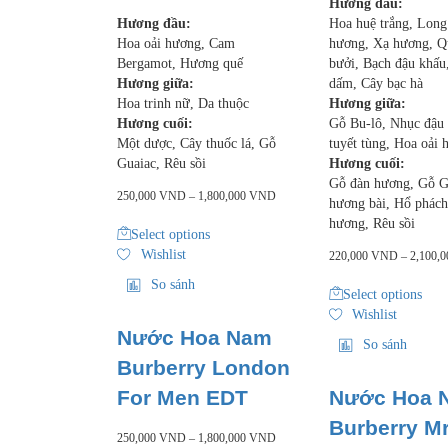
Hương đầu:
Hương đầu:
Hoa huệ trắng, Long
Hoa oải hương, Cam
hương, Xạ hương, Q
Bergamot, Hương quế
bưởi, Bạch đậu khấu
Hương giữa:
dấm, Cây bạc hà
Hoa trinh nữ, Da thuộc
Hương giữa:
Hương cuối:
Gỗ Bu-lô, Nhục đậu
Một dược, Cây thuốc lá, Gỗ
tuyết tùng, Hoa oải
Guaiac, Rêu sồi
Hương cuối:
Gỗ đàn hương, Gỗ G
250,000
VND
–
1,800,000
VND
hương bài, Hổ phách
hương, Rêu sồi
Select options
Wishlist
220,000
VND
–
2,100,
So sánh
Select options
Wishlist
Nước Hoa Nam
So sánh
Burberry London
For Men EDT
Nước Hoa 
Burberry Mr
250,000
VND
–
1,800,000
VND