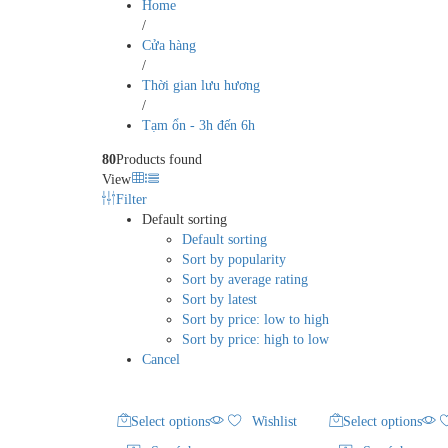
Home
/
Cửa hàng
/
Thời gian lưu hương
/
Tạm ổn - 3h đến 6h
80
Products found
View
Filter
Default sorting
Default sorting
Sort by popularity
Sort by average rating
Sort by latest
Sort by price: low to high
Sort by price: high to low
Cancel
Select options
Wishlist
Select options