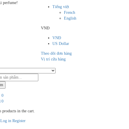
i perfume!
Tiếng việt
French
English
VNĐ
VNĐ
US Dollar
Theo dõi đơn hàng
Vị trí cửa hàng
ếm
0
0
 products in the cart.
Log in
Register