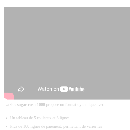
La
slot sugar rush 1000
propose un format dynamique avec :
Un tableau de 5 rouleaux et 3 lignes.
Plus de 100 lignes de paiement, permettant de varier les