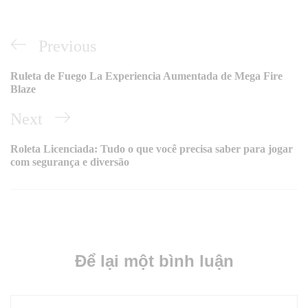
Điều
Previous
Previous
hướng
Post
Ruleta de Fuego La Experiencia Aumentada de Mega Fire
bài
Blaze
viết
Next
Next
Post
Roleta Licenciada: Tudo o que você precisa saber para jogar
com segurança e diversão
Để lại một bình luận