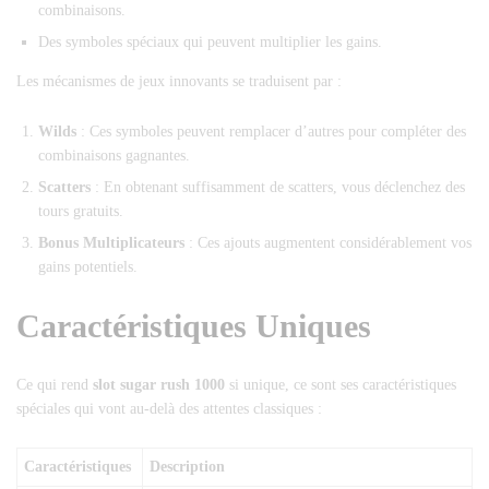
combinaisons.
Des symboles spéciaux qui peuvent multiplier les gains.
Les mécanismes de jeux innovants se traduisent par :
Wilds
: Ces symboles peuvent remplacer d’autres pour compléter des
combinaisons gagnantes.
Scatters
: En obtenant suffisamment de scatters, vous déclenchez des
tours gratuits.
Bonus Multiplicateurs
: Ces ajouts augmentent considérablement vos
gains potentiels.
Caractéristiques Uniques
Ce qui rend
slot sugar rush 1000
si unique, ce sont ses caractéristiques
spéciales qui vont au-delà des attentes classiques :
Caractéristiques
Description