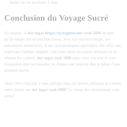
bonus sur les machines à sous.
Conclusion du Voyage Sucré
En résumé, la
slot sugar
https://nystagmus.me/
rush 1000
est plus
qu’un simple jeu de machine à sous. Avec son univers vibrant, ses
mécaniques immersives, et ses caractéristiques captivantes, elle offre une
expérience ludique inégalée. Que vous soyez un joueur débutant ou un
vétéran des casinos,
slot sugar rush 1000
saura ravir vos sens et vous
transporter dans un royaume où chaque tour pourrait être le début d’une
aventure sucrée.
Alors, êtes-vous prêt à vous plonger dans cet univers délicieux et à tenter
votre chance sur
slot sugar rush 1000
? Le temps des récompenses vous
attend.