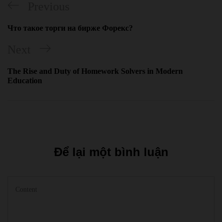
Điều
Previous
Previous
hướng
Post
Что такое торги на бирже Форекс?
bài
Next
Next
viết
Post
The Rise and Duty of Homework Solvers in Modern
Education
Để lại một bình luận