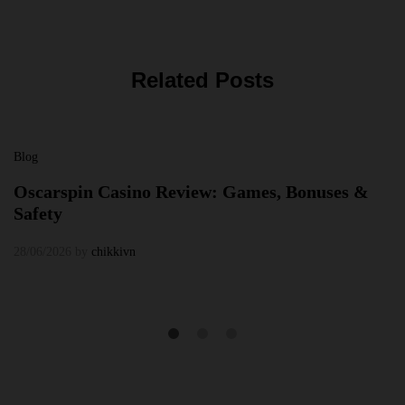
Related Posts
Blog
Oscarspin Casino Review: Games, Bonuses &
Safety
28/06/2026
by
chikkivn