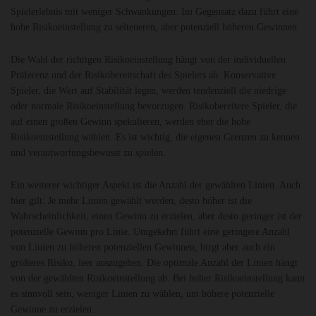
Spielerlebnis mit weniger Schwankungen. Im Gegensatz dazu führt eine
hohe Risikoeinstellung zu selteneren, aber potenziell höheren Gewinnen.
Die Wahl der richtigen Risikoeinstellung hängt von der individuellen
Präferenz und der Risikobereitschaft des Spielers ab. Konservative
Spieler, die Wert auf Stabilität legen, werden tendenziell die niedrige
oder normale Risikoeinstellung bevorzugen. Risikobereitere Spieler, die
auf einen großen Gewinn spekulieren, werden eher die hohe
Risikoeinstellung wählen. Es ist wichtig, die eigenen Grenzen zu kennen
und verantwortungsbewusst zu spielen.
Ein weiterer wichtiger Aspekt ist die Anzahl der gewählten Linien. Auch
hier gilt: Je mehr Linien gewählt werden, desto höher ist die
Wahrscheinlichkeit, einen Gewinn zu erzielen, aber desto geringer ist der
potenzielle Gewinn pro Linie. Umgekehrt führt eine geringere Anzahl
von Linien zu höheren potenziellen Gewinnen, birgt aber auch ein
größeres Risiko, leer auszugehen. Die optimale Anzahl der Linien hängt
von der gewählten Risikoeinstellung ab. Bei hoher Risikoeinstellung kann
es sinnvoll sein, weniger Linien zu wählen, um höhere potenzielle
Gewinne zu erzielen.