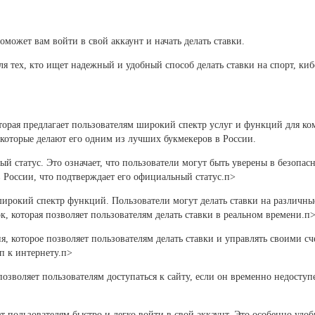
поможет вам войти в свой аккаунт и начать делать ставки.
я тех, кто ищет надежный и удобный способ делать ставки на спорт, киб
торая предлагает пользователям широкий спектр услуг и функций для ко
которые делают его одним из лучших букмекеров в России.
статус. Это означает, что пользователи могут быть уверены в безопасно
в России, что подтверждает его официальный статус.п>
окий спектр функций. Пользователи могут делать ставки на различные 
ок, которая позволяет пользователям делать ставки в реальном времени.п
которое позволяет пользователям делать ставки и управлять своими счет
п к интернету.п>
позволяет пользователям доступаться к сайту, если он временно недоступ
т пользователям быстро и легко войти в свой аккаунт. Это особенно удоб