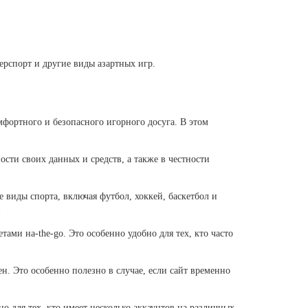
ерспорт и другие виды азартных игр.
мфортного и безопасного игорного досуга. В этом
сти своих данных и средств, а также в честности
виды спорта, включая футбол, хоккей, баскетбол и
>
ами на-the-go. Это особенно удобно для тех, кто часто
ен. Это особенно полезно в случае, если сайт временно
но для тех, кто имеет несколько аккаунтов на различных