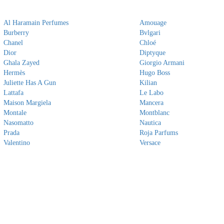
Al Haramain Perfumes
Amouage
Burberry
Bvlgari
Chanel
Chloé
Dior
Diptyque
Ghala Zayed
Giorgio Armani
Hermès
Hugo Boss
Juliette Has A Gun
Kilian
Lattafa
Le Labo
Maison Margiela
Mancera
Montale
Montblanc
Nasomatto
Nautica
Prada
Roja Parfums
Valentino
Versace