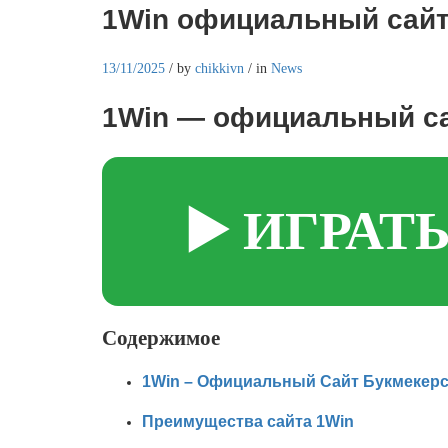
1Win официальный сайт 
13/11/2025
/
by
chikkivn
/
in
News
1Win — официальный са
▶️ ИГРАТ
Содержимое
1Win – Официальный Сайт Букмекерс
Преимущества сайта 1Win