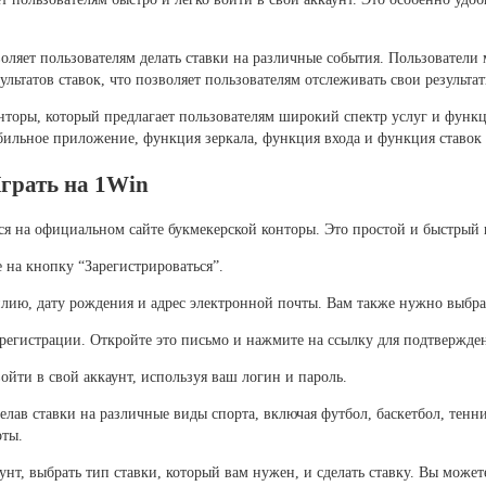
оляет пользователям делать ставки на различные события. Пользователи м
льтатов ставок, что позволяет пользователям отслеживать свои результа
нторы, который предлагает пользователям широкий спектр услуг и функц
ильное приложение, функция зеркала, функция входа и функция ставок 
Играть на 1Win
ся на официальном сайте букмекерской конторы. Это простой и быстрый п
на кнопку “Зарегистрироваться”.
лию, дату рождения и адрес электронной почты. Вам также нужно выбрат
регистрации. Откройте это письмо и нажмите на ссылку для подтвержде
ойти в свой аккаунт, используя ваш логин и пароль.
делав ставки на различные виды спорта, включая футбол, баскетбол, тенн
оты.
аунт, выбрать тип ставки, который вам нужен, и сделать ставку. Вы мож