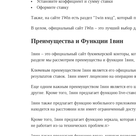
Установите коэффициент и сумму ставки
Оформите ставку
Также, на сайте 1Win есть раздел “1win вход”, который 
В целом, официальный сайт 1Win – это лучший выбор дл
Преимущества и Функции 1вин
1вин – это официальный сайт букмекерской конторы, ко
разделе мы рассмотрим преимущества и функции 1вин, 
Ключевым преимуществом 1вин является его официальный 
результатов ставок. 1вин имеет лицензию на операцию 
Еще одним важным преимуществом 1вин является его шир
другие. Кроме того, 1вин предлагает функцию live-став
1вин также предлагает функцию мобильного приложения, 
находится на расстоянии или имеет ограниченный досту
Кроме того, 1вин предлагает функцию зеркала, которая 
не работает из-за технических проблем.п>
1вин также предлагает функцию входа, которая позволяе