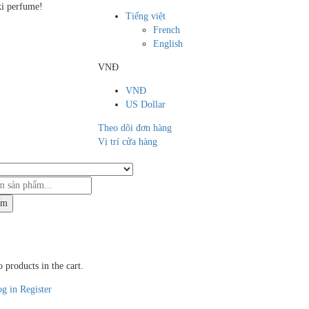
i perfume!
Tiếng việt
French
English
VNĐ
VNĐ
US Dollar
Theo dõi đơn hàng
Vị trí cửa hàng
ếm
 products in the cart.
g in
Register