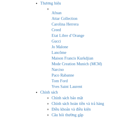
Thương hiệu
Afnan
Attar Collection
Carolina Herrera
Creed
Etat Libre d’Orange
Gucci
Jo Malone
Lancôme
Maison Francis Kurkdjian
Mode Creation Munich (MCM)
Narciso
Paco Rabanne
Tom Ford
Yves Saint Laurent
Chính sách
Chính sách bảo mật
Chính sách hoàn tiền và trả hàng
Điều khoản và điều kiện
Câu hỏi thường gặp