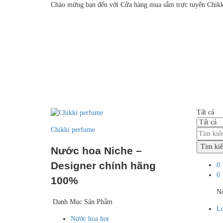
Chào mừng bạn đến với Cửa hàng mua sắm trực tuyến Chikk
Tất cả
Chikki perfume
Tìm ki
Nước hoa Niche –
Designer chính hãng
0
0
100%
No
Danh Mục Sản Phẩm
Lo
Nước hoa hot