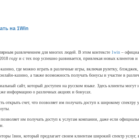
ать на 1Win
лярным развлечением для многих людей. В этом контексте
1win
– официал
2018 году и с тех пор успешно развивается, привлекая новых клиентов и
н-казино, где можно играть в различные игры, включая рулетку, блэкджек
 онлайн-казино, а также возможность получать бонусы и участие в разли
иальный сайт, который доступен на русском языке. Здесь клиенты могу
также информацию о различных акциях и бонусах.
ь открыть счет, что позволяет им получать доступ к широкому спектру у
нуты.
 позволяет им получать доступ к услугам компании, даже если официаль
н.
торы 1вин, который предлагает своим клиентам широкий спектр услуг, в