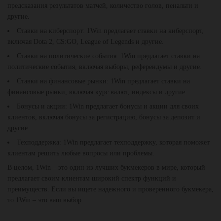
предсказания результатов матчей, количество голов, пенальти и
другие.
Ставки на киберспорт: 1Win предлагает ставки на киберспорт,
включая Dota 2, CS:GO, League of Legends и другие.
Ставки на политические события: 1Win предлагает ставки на
политические события, включая выборы, референдумы и другие.
Ставки на финансовые рынки: 1Win предлагает ставки на
финансовые рынки, включая курс валют, индексы и другие.
Бонусы и акции: 1Win предлагает бонусы и акции для своих
клиентов, включая бонусы за регистрацию, бонусы за депозит и
другие.
Техподдержка: 1Win предлагает техподдержку, которая поможет
клиентам решить любые вопросы или проблемы.
В целом, 1Win – это один из лучших букмекеров в мире, который
предлагает своим клиентам широкий спектр функций и
преимуществ. Если вы ищете надежного и проверенного букмекера,
то 1Win – это ваш выбор.