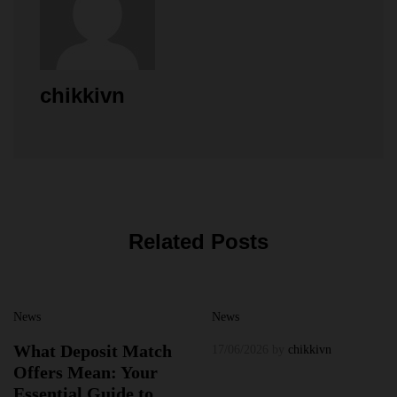
chikkivn
Related Posts
News
News
What Deposit Match
17/06/2026
by
chikkivn
Offers Mean: Your
Essential Guide to