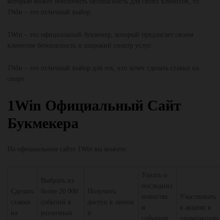
который может обеспечить безопасность для своих клиентов, то
1Win – это отличный выбор.
1Win – это официальный букмекер, который предлагает своим
клиентам безопасность и широкий спектр услуг.
1Win – это отличный выбор для тех, кто хочет сделать ставки на
спорт.
1Win Официальный Сайт
Букмекера
На официальном сайте 1Win вы можете:
Узнать о
Выбрать из
последних
Сделать
более 20 000
Получить
новостях
Участвовать
ставки
событий в
доступ к линии
и
в акциях и
на
различных
и
событиях
промоакциях