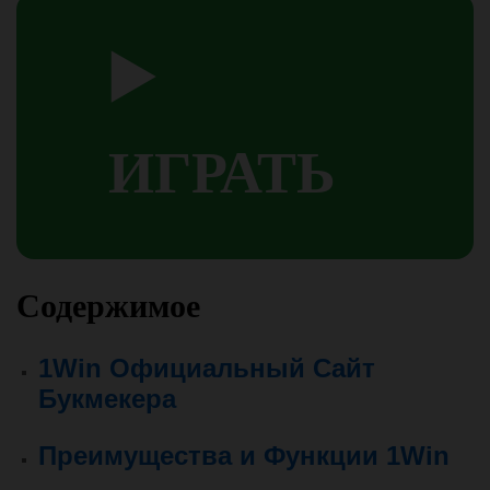
▶️
ИГРАТЬ
Содержимое
1Win Официальный Сайт
Букмекера
Преимущества и Функции 1Win