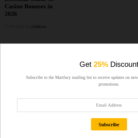
Casino Bonuses in
2026
17/06/2026
by
chikkivn
Get
25%
Discoun
Subscribe to the Martfury mailing list to receive updates on new 
Điều
Previous
Previous
promotions.
hướng
Post
Grandpashabet Casino Gncel Giri.4768
bài
Next
Next
viết
Post
GRANDPASHABET CANLI CASNO BAHS.13492