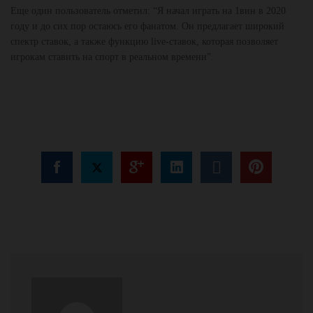
Еще один пользователь отметил: “Я начал играть на 1вин в 2020
году и до сих пор остаюсь его фанатом. Он предлагает широкий
спектр ставок, а также функцию live-ставок, которая позволяет
игрокам ставить на спорт в реальном времени”.