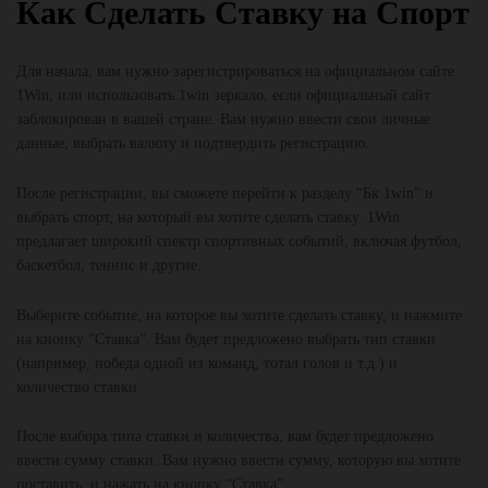
Как Сделать Ставку на Спорт
Для начала, вам нужно зарегистрироваться на официальном сайте
1Win, или использовать 1win зеркало, если официальный сайт
заблокирован в вашей стране. Вам нужно ввести свои личные
данные, выбрать валюту и подтвердить регистрацию.
После регистрации, вы сможете перейти к разделу “Бк 1win” и
выбрать спорт, на который вы хотите сделать ставку. 1Win
предлагает широкий спектр спортивных событий, включая футбол,
баскетбол, теннис и другие.
Выберите событие, на которое вы хотите сделать ставку, и нажмите
на кнопку “Ставка”. Вам будет предложено выбрать тип ставки
(например, победа одной из команд, тотал голов и т.д.) и
количество ставки.
После выбора типа ставки и количества, вам будет предложено
ввести сумму ставки. Вам нужно ввести сумму, которую вы хотите
поставить, и нажать на кнопку “Ставка”.