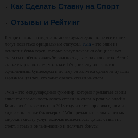
Как Сделать Ставку на Спорт
Отзывы и Рейтинг
В мире ставок на спорт есть много букмекеров, но не все из них
могут похваться официальным статусом.
1win
– это один из
немногих букмекеров, которые могут похваться официальным
статусом и обеспечивать безопасность для своих клиентов. В этой
статье мы рассмотрим, что такое 1Win, почему он является
официальным букмекером и почему он является одним из лучших
вариантов для тех, кто хочет сделать ставки на спорт.
1Win – это международный букмекер, который предлагает своим
клиентам возможность делать ставки на спорт в режиме онлайн.
Компания была основана в 2018 году и с тех пор стала одним из
лидеров на рынке букмекеров. 1Win предлагает своим клиентам
широкий спектр услуг, включая возможность делать ставки на
спорт, играть в онлайн-казино и получать бонусы.