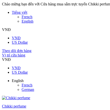
Chào mừng bạn đến với Cửa hàng mua sắm trực tuyến Chikki perfu
Tiếng việt
French
English
VNĐ
VNĐ
US Dollar
Theo dõi đơn hàng
Vị trí cửa hàng
VNĐ
VNĐ
US Dollar
English
French
German
Chikki perfume