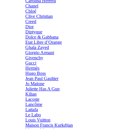
Carolina Herrera
Chanel
Chloé
Clive Christian
Creed
Dior
Diptyque
Dolce & Gabbana
Etat Libre d’Orange
Ghala Zayed
Giorgio Armani
Givenchy
Gucci
Hermès
Hugo Boss
Jean Paul Gaultier
Jo Malone
Juliette Has A Gun
Kilian
Lacoste
Lancôme
Lattafa
Le Labo
Louis Vuitton
Maison Francis Kurkdjian