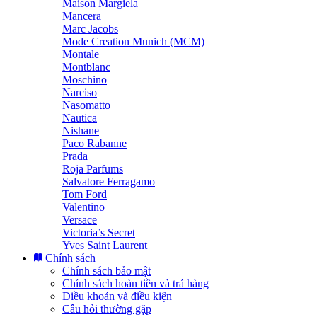
Maison Margiela
Mancera
Marc Jacobs
Mode Creation Munich (MCM)
Montale
Montblanc
Moschino
Narciso
Nasomatto
Nautica
Nishane
Paco Rabanne
Prada
Roja Parfums
Salvatore Ferragamo
Tom Ford
Valentino
Versace
Victoria’s Secret
Yves Saint Laurent
Chính sách
Chính sách bảo mật
Chính sách hoàn tiền và trả hàng
Điều khoản và điều kiện
Câu hỏi thường gặp