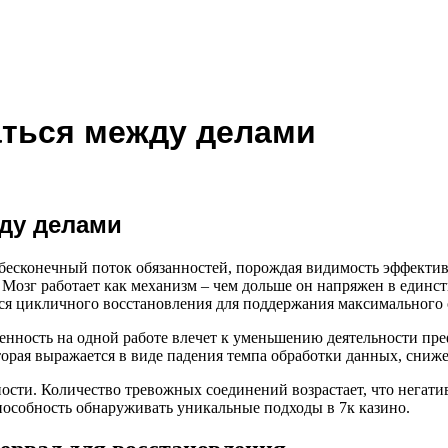
аться между делами
ду делами
есконечный поток обязанностей, порождая видимость эффективн
Мозг работает как механизм – чем дольше он напряжен в единст
ся цикличного восстановления для поддержания максимального
нность на одной работе влечет к уменьшению деятельности пре
торая выражается в виде падения темпа обработки данных, сни
сти. Количество тревожных соединений возрастает, что негати
пособность обнаруживать уникальные подходы в 7к казино.