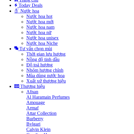
Today Deals
Nước hoa
Nước hoa hot
Nước hoa mới
Nước hoa nam
Nước hoa nữ
Nước hoa unisex
Nước hoa Niche
Tư vấn chọn mùi
Thời gian lưu hương
Nồng độ tinh dầu
Độ toả hương
Nhóm hương chính
Mùa dùng nước hoa
Xuất xứ thương hiệu
Thương hiệu
Afnan
Al Haramain Perfumes
Amouage
Armaf
Attar Collection
Burberry
Bvlgari
Calvin Klein