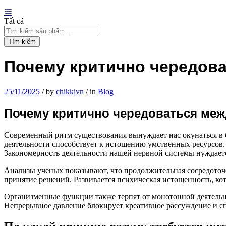
Tất cả
Tìm kiếm
Почему критично чередов
25/11/2025
/
by
chikkivn
/
in
Blog
Почему критично чередоваться меж
Современный ритм существования вынуждает нас окунаться в б
деятельности способствует к истощению умственных ресурсов. 
Закономерность деятельности нашей нервной системы нуждает
Анализы ученых показывают, что продолжительная сосредоточе
принятие решений. Развивается психическая истощенность, ко
Организменные функции также терпят от монотонной деятельно
Непрерывное давление блокирует креативное рассуждение и с