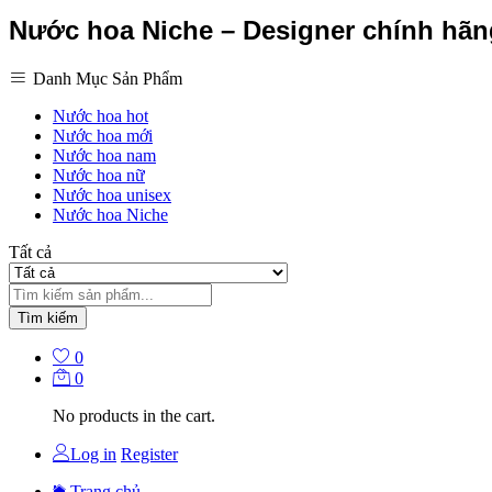
Nước hoa Niche – Designer chính hã
Danh Mục Sản Phẩm
Nước hoa hot
Nước hoa mới
Nước hoa nam
Nước hoa nữ
Nước hoa unisex
Nước hoa Niche
Tất cả
Tìm kiếm
0
0
No products in the cart.
Log in
Register
Trang chủ