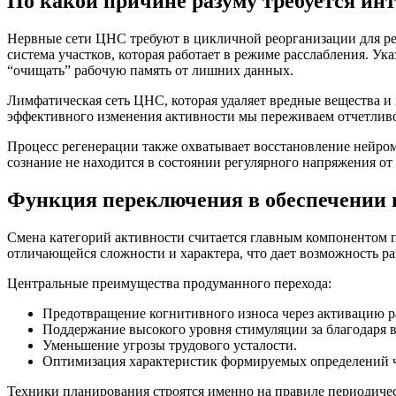
По какой причине разуму требуется ин
Нервные сети ЦНС требуют в цикличной реорганизации для резу
система участков, которая работает в режиме расслабления. У
“очищать” рабочую память от лишних данных.
Лимфатическая сеть ЦНС, которая удаляет вредные вещества и
эффективного изменения активности мы переживаем отчетлив
Процесс регенерации также охватывает восстановление нейром
сознание не находится в состоянии регулярного напряжения о
Функция переключения в обеспечении 
Смена категорий активности считается главным компонентом п
отличающейся сложности и характера, что дает возможность ра
Центральные преимущества продуманного перехода:
Предотвращение когнитивного износа через активацию р
Поддержание высокого уровня стимуляции за благодаря в
Уменьшение угрозы трудового усталости.
Оптимизация характеристик формируемых определений ч
Техники планирования строятся именно на правиле периодичес