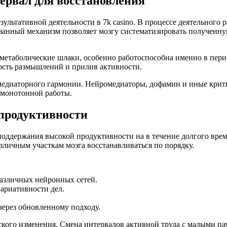
тервал для восстановления
льтативной деятельности в 7k casino. В процессе деятельного р
казанный механизм позволяет мозгу систематизировать полученн
 метаболические шлаки, особенно работоспособна именно в пери
ость размышлений и прилив активности.
едиаторного гармонии. Нейромедиаторы, дофамин и иные критич
т монотонной работы.
продуктивности
оддержания высокой продуктивности на в течение долгого врем
зличным участкам мозга восстанавливаться по порядку.
азличных нейронных сетей.
ариативности дел.
ерез обновленному подходу.
кого изменения. Смена интервалов активной труда с малыми пау