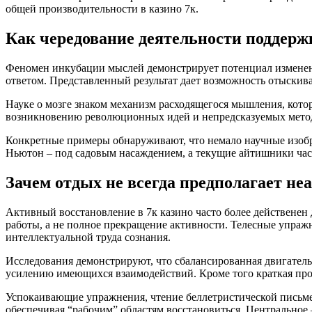
общей производительности в казино 7к.
Как чередование деятельности поддерж
Феномен инкубации мыслей демонстрирует потенциал изменени
ответом. Представленный результат дает возможность отыскива
Науке о мозге знаком механизм расходящегося мышления, кото
возникновению революционных идей и непредсказуемых мето
Конкретные примеры обнаруживают, что немало научные изобре
Ньютон – под садовым насаждением, а текущие айтишники част
Зачем отдых не всегда предполагает не
Активный восстановление в 7к казино часто более действене
работы, а не полное прекращение активности. Телесные упражн
интеллектуальной труда сознания.
Исследования демонстрируют, что сбалансированная двигатель
усилению имеющихся взаимодействий. Кроме того краткая про
Успокаивающие упражнения, чтение беллетристической письмен
обеспечивая “рабочим” областям восстановиться. Центральное