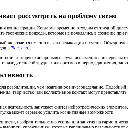
ивает рассмотреть на проблему свежо
я концентрации. Когда мы временно отходим от трудной дилем
ть творческие подходы, которые не появлялись в сознание при п
рый включается именно в фазы релаксации и смены. Объединяющи
дов в
7k casino
.
тения и творческие прорывы случались именно в интервалы отх
о находят способ трудных алгоритмов в период движения, занят
активность
н для реабилитации, чем неактивное ничегонеделание. Подобны
ения, творчество или коллективное контакт могут представлять
ная деятельность запускает синтез нейротрофических элементо
гулка может серьезно усилить когнитивные возможности.
ности, изобразительное искусство или занятия на гармонически
 – выбирать упражнениям, которые кардинально различаются от 