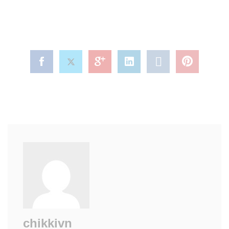
chikkivn