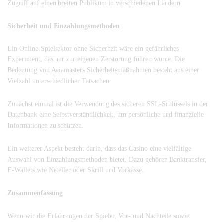
Zugriff auf einen breiten Publikum in verschiedenen Ländern.
Sicherheit und Einzahlungsmethoden
Ein Online-Spielsektor ohne Sicherheit wäre ein gefährliches
Experiment, das nur zur eigenen Zerstörung führen würde. Die
Bedeutung von Aviamasters Sicherheitsmaßnahmen besteht aus einer
Vielzahl unterschiedlicher Tatsachen.
Zunächst einmal ist die Verwendung des sicheren SSL-Schlüssels in der
Datenbank eine Selbstverständlichkeit, um persönliche und finanzielle
Informationen zu schützen.
Ein weiterer Aspekt besteht darin, dass das Casino eine vielfältige
Auswahl von Einzahlungsmethoden bietet. Dazu gehören Banktransfer,
E-Wallets wie Neteller oder Skrill und Vorkasse.
Zusammenfassung
Wenn wir die Erfahrungen der Spieler, Vor- und Nachteile sowie