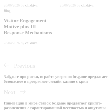
28/06/2026
by
chikkivn
25/06/2026
by
chikkivn
Blog
Visitor Engagement
Motive plus UI
Response Mechanisms
28/04/2026
by
chikkivn
Điều
Previous
Previous
hướng
Post
Забудьте про риски, играйте уверенно bc.game предлагает
bài
безопасное и прозрачное онлайн-казино с крип
viết
Next
Next
Post
Инновации в мире ставок bc.game предлагает крипто-
развлечения с гарантированной честностью и ощутимы