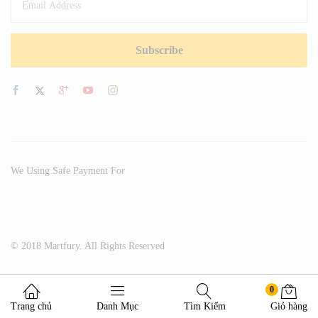
We Using Safe Payment For
© 2018 Martfury. All Rights Reserved
0
Trang chủ
Danh Mục
Tìm Kiếm
Giỏ hàng