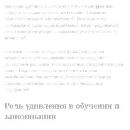
Нейронная адаптация способствует к тому, что рекуррентные
побуждения создают все более тихую отклик. Это явление
именуется адаптацией или габитуацией. Именно поэтому
изначальное прослушивание излюбленной песни представляется
интенсивнее последующих, а привычные пути пересекаются “на
автопилоте”.
Стремление к свежести соединен с функционированием
медиаторных рецепторов, вариации которых определяют
персональные различия в тяге к неизвестным впечатлениям в рояль
казино. Индивиды с конкретными наследственными
модификациями этого приемника более предрасположены к
стремлению интенсивных переживаний и рискованным
предприятиям.
Роль удивления в обучении и
запоминании