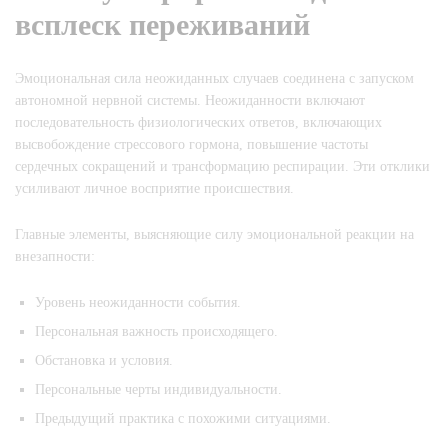
всплеск переживаний
Эмоциональная сила неожиданных случаев соединена с запуском
автономной нервной системы. Неожиданности включают
последовательность физиологических ответов, включающих
высвобождение стрессового гормона, повышение частоты
сердечных сокращений и трансформацию респирации. Эти отклики
усиливают личное восприятие происшествия.
Главные элементы, выясняющие силу эмоциональной реакции на
внезапности:
Уровень неожиданности события.
Персональная важность происходящего.
Обстановка и условия.
Персональные черты индивидуальности.
Предыдущий практика с похожими ситуациями.