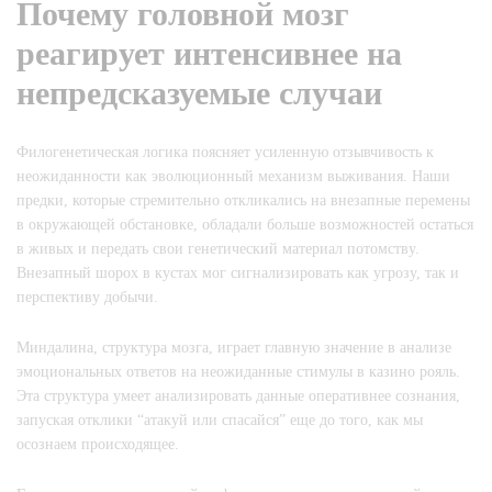
Почему головной мозг
реагирует интенсивнее на
непредсказуемые случаи
Филогенетическая логика поясняет усиленную отзывчивость к
неожиданности как эволюционный механизм выживания. Наши
предки, которые стремительно откликались на внезапные перемены
в окружающей обстановке, обладали больше возможностей остаться
в живых и передать свои генетический материал потомству.
Внезапный шорох в кустах мог сигнализировать как угрозу, так и
перспективу добычи.
Миндалина, структура мозга, играет главную значение в анализе
эмоциональных ответов на неожиданные стимулы в казино рояль.
Эта структура умеет анализировать данные оперативнее сознания,
запуская отклики “атакуй или спасайся” еще до того, как мы
осознаем происходящее.