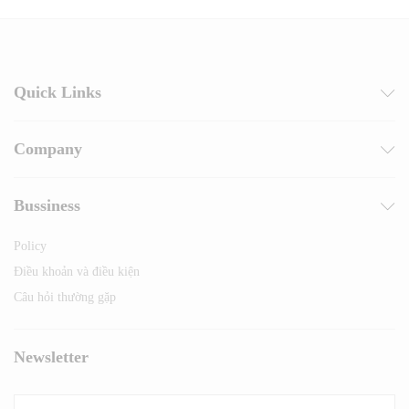
Quick Links
Company
Bussiness
Policy
Điều khoản và điều kiện
Câu hỏi thường gặp
Newsletter