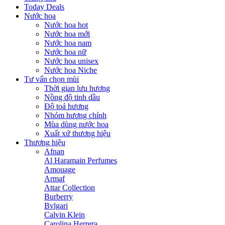
Today Deals
Nước hoa
Nước hoa hot
Nước hoa mới
Nước hoa nam
Nước hoa nữ
Nước hoa unisex
Nước hoa Niche
Tư vấn chọn mùi
Thời gian lưu hương
Nồng độ tinh dầu
Độ toả hương
Nhóm hương chính
Mùa dùng nước hoa
Xuất xứ thương hiệu
Thương hiệu
Afnan
Al Haramain Perfumes
Amouage
Armaf
Attar Collection
Burberry
Bvlgari
Calvin Klein
Carolina Herrera