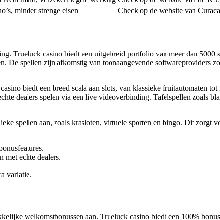
no’s, minder strenge eisen
Check op de website van Curac
g. Trueluck casino biedt een uitgebreid portfolio van meer dan 5000 spe
eten. De spellen zijn afkomstig van toonaangevende softwareproviders 
k casino biedt een breed scala aan slots, van klassieke fruitautomaten t
chte dealers spelen via een live videoverbinding. Tafelspellen zoals bla
eke spellen aan, zoals krasloten, virtuele sporten en bingo. Dit zorgt v
bonusfeatures.
en met echte dealers.
a variatie.
ekkelijke welkomstbonussen aan. Trueluck casino biedt een 100% bonus 