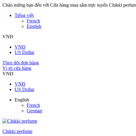
Chào mừng bạn đến với Cửa hàng mua sắm trực tuyến Chikki perfu
Tiếng việt
French
English
VNĐ
VNĐ
US Dollar
Theo dõi đơn hàng
Vị trí cửa hàng
VNĐ
VNĐ
US Dollar
English
French
German
Chikki perfume