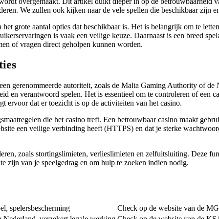
wordt overgemaakt. Dit artikel duikt dieper in op de betrouwbaarheid v
nderen. We zullen ook kijken naar de vele spellen die beschikbaar zij
het grote aantal opties dat beschikbaar is. Het is belangrijk om te lette
uikerservaringen is vaak een veilige keuze. Daarnaast is een breed spe
lemen of vragen direct geholpen kunnen worden.
ies
 een gerenommeerde autoriteit, zoals de Malta Gaming Authority of de N
eid en verantwoord spelen. Het is essentieel om te controleren of een cas
 ervoor dat er toezicht is op de activiteiten van het casino.
ingsmaatregelen die het casino treft. Een betrouwbaar casino maakt geb
website een veilige verbinding heeft (HTTPS) en dat je sterke wachtw
en, zoals stortingslimieten, verlieslimieten en zelfuitsluiting. Deze fu
e zijn van je speelgedrag en om hulp te zoeken indien nodig.
pel, spelersbescherming
Check op de website van de M
n Nederland, verzekert legale werking
Check op de website van de KS