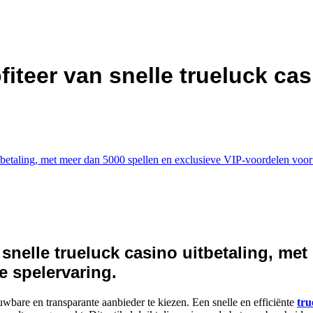
iteer van snelle trueluck cas
itbetaling, met meer dan 5000 spellen en exclusieve VIP-voordelen voo
snelle trueluck casino uitbetaling, me
 spelervaring.
uwbare en transparante aanbieder te kiezen. Een snelle en efficiënte
tru