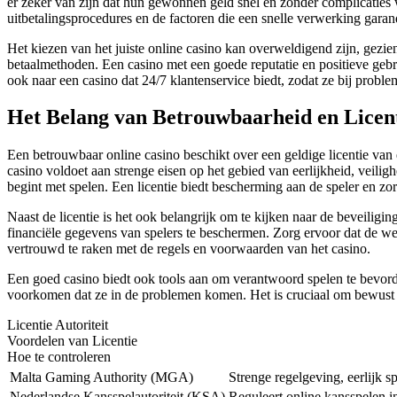
er zeker van zijn dat hun gewonnen geld snel en zonder complicaties 
uitbetalingsprocedures en de factoren die een snelle verwerking gara
Het kiezen van het juiste online casino kan overweldigend zijn, gezien 
betaalmethoden. Een casino met een goede reputatie en positieve gebr
ook naar een casino dat 24/7 klantenservice biedt, zodat ze bij prob
Het Belang van Betrouwbaarheid en Licent
Een betrouwbaar online casino beschikt over een geldige licentie van
casino voldoet aan strenge eisen op het gebied van eerlijkheid, veiligh
begint met spelen. Een licentie biedt bescherming aan de speler en zorgt
Naast de licentie is het ook belangrijk om te kijken naar de beveilig
financiële gegevens van spelers te beschermen. Zorg ervoor dat de 
vertrouwd te raken met de regels en voorwaarden van het casino.
Een goed casino biedt ook tools aan om verantwoord spelen te bevorder
voorkomen dat ze in de problemen komen. Het is cruciaal om bewust t
Licentie Autoriteit
Voordelen van Licentie
Hoe te controleren
Malta Gaming Authority (MGA)
Strenge regelgeving, eerlijk s
Nederlandse Kansspelautoriteit (KSA)
Reguleert online kansspelen i