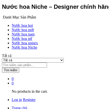
Nước hoa Niche – Designer chính hã
Danh Mục Sản Phẩm
Nước hoa hot
Nước hoa mới
Nước hoa nam
Nước hoa nữ
Nước hoa unisex
Nước hoa Niche
Tất cả
Tìm kiếm
0
0
No products in the cart.
Log in
Register
Trang chủ