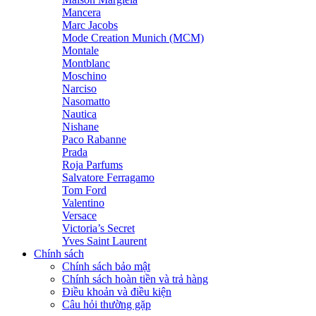
Mancera
Marc Jacobs
Mode Creation Munich (MCM)
Montale
Montblanc
Moschino
Narciso
Nasomatto
Nautica
Nishane
Paco Rabanne
Prada
Roja Parfums
Salvatore Ferragamo
Tom Ford
Valentino
Versace
Victoria’s Secret
Yves Saint Laurent
Chính sách
Chính sách bảo mật
Chính sách hoàn tiền và trả hàng
Điều khoản và điều kiện
Câu hỏi thường gặp