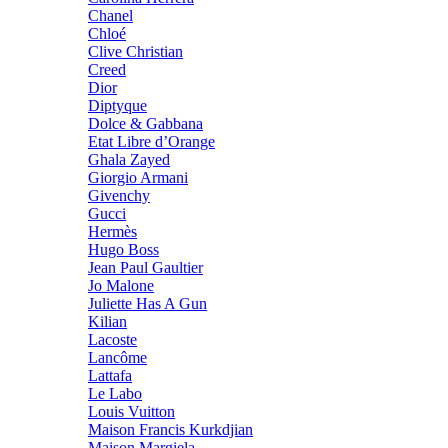
Chanel
Chloé
Clive Christian
Creed
Dior
Diptyque
Dolce & Gabbana
Etat Libre d’Orange
Ghala Zayed
Giorgio Armani
Givenchy
Gucci
Hermès
Hugo Boss
Jean Paul Gaultier
Jo Malone
Juliette Has A Gun
Kilian
Lacoste
Lancôme
Lattafa
Le Labo
Louis Vuitton
Maison Francis Kurkdjian
Maison Margiela