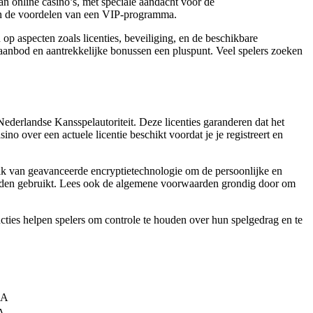
an online casino’s, met speciale aandacht voor de
n en de voordelen van een VIP-programma.
n op aspecten zoals licenties, beveiliging, en de beschikbare
laanbod en aantrekkelijke bonussen een pluspunt. Veel spelers zoeken
ederlandse Kansspelautoriteit. Deze licenties garanderen dat het
ino over een actuele licentie beschikt voordat je je registreert en
ruik van geavanceerde encryptietechnologie om de persoonlijke en
oorden gebruikt. Lees ook de algemene voorwaarden grondig door om
ncties helpen spelers om controle te houden over hun spelgedrag en te
GA
A