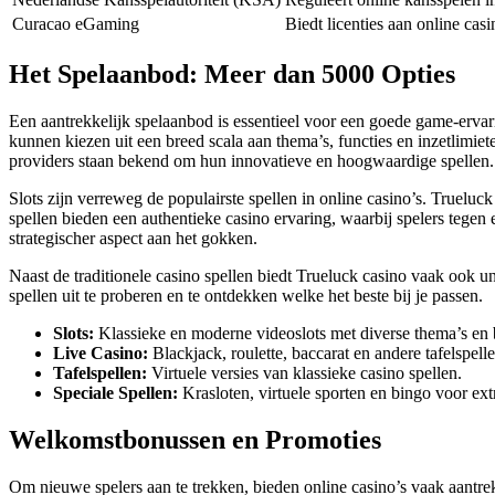
Curacao eGaming
Biedt licenties aan online casi
Het Spelaanbod: Meer dan 5000 Opties
Een aantrekkelijk spelaanbod is essentieel voor een goede game-ervarin
kunnen kiezen uit een breed scala aan thema’s, functies en inzetlimi
providers staan bekend om hun innovatieve en hoogwaardige spellen.
Slots zijn verreweg de populairste spellen in online casino’s. Trueluc
spellen bieden een authentieke casino ervaring, waarbij spelers tegen e
strategischer aspect aan het gokken.
Naast de traditionele casino spellen biedt Trueluck casino vaak ook uni
spellen uit te proberen en te ontdekken welke het beste bij je passen.
Slots:
Klassieke en moderne videoslots met diverse thema’s en 
Live Casino:
Blackjack, roulette, baccarat en andere tafelspell
Tafelspellen:
Virtuele versies van klassieke casino spellen.
Speciale Spellen:
Krasloten, virtuele sporten en bingo voor extr
Welkomstbonussen en Promoties
Om nieuwe spelers aan te trekken, bieden online casino’s vaak aantr