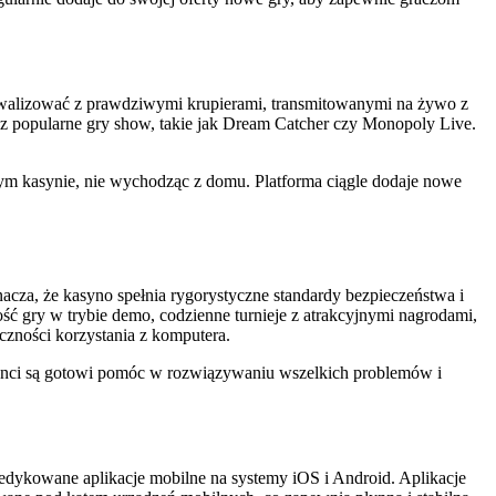
 rywalizować z prawdziwymi krupierami, transmitowanymi na żywo z
z popularne gry show, takie jak Dream Catcher czy Monopoly Live.
ym kasynie, nie wychodząc z domu. Platforma ciągle dodaje nowe
cza, że kasyno spełnia rygorystyczne standardy bezpieczeństwa i
ość gry w trybie demo, codzienne turnieje z atrakcyjnymi nagrodami,
czności korzystania z komputera.
ultanci są gotowi pomóc w rozwiązywaniu wszelkich problemów i
 dedykowane aplikacje mobilne na systemy iOS i Android. Aplikacje