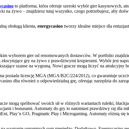
ycasino
to platforma, która oferuje szeroki wybór gier kasynowych, at
i na żywo – znajdziesz tutaj wszystko, czego potrzebujesz, aby doświ
lną obsługą klienta,
energycasino
tworzy idealne miejsce dla entuzjas
erokim wyborem gier od renomowanych dostawców. W portfolio znajdzi
oraz ekscytujące gry na żywo z prawdziwymi krupierami. Wybór jest n
kszające szanse na wygraną. Nowi gracze mogą liczyć na atrakcyjny bonu
ma posiada licencję MGA (MGA/B2C/224/2012), co gwarantuje uczciwoś
asino dba również o odpowiedzialną grę, oferując narzędzia do zarzą
acze mogą spróbować swoich sił w różnych wariantach ruletki, blackja
kcjami i bonusami. Automaty do gry to natomiast prawdziwy raj dla m
Ent, Play’n GO, Pragmatic Play i Microgaming. Automaty różnią się te
nsę na wygranie ogromnych sum pieniędzy. Dodatkowo, Energycasino re