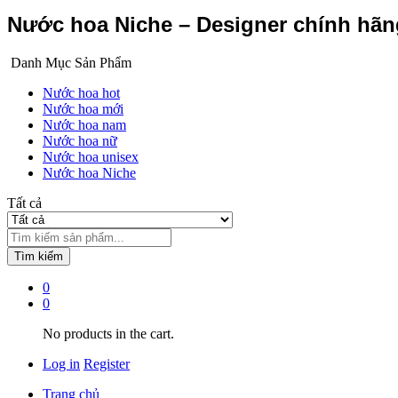
Nước hoa Niche – Designer chính hã
Danh Mục Sản Phẩm
Nước hoa hot
Nước hoa mới
Nước hoa nam
Nước hoa nữ
Nước hoa unisex
Nước hoa Niche
Tất cả
Tìm kiếm
0
0
No products in the cart.
Log in
Register
Trang chủ