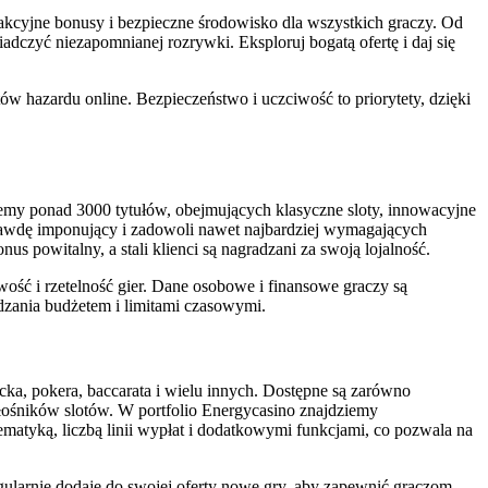
rakcyjne bonusy i bezpieczne środowisko dla wszystkich graczy. Od
adczyć niezapomnianej rozrywki. Eksploruj bogatą ofertę i daj się
tów hazardu online. Bezpieczeństwo i uczciwość to priorytety, dzięki
emy ponad 3000 tytułów, obejmujących klasyczne sloty, innowacyjne
aprawdę imponujący i zadowoli nawet najbardziej wymagających
s powitalny, a stali klienci są nagradzani za swoją lojalność.
ć i rzetelność gier. Dane osobowe i finansowe graczy są
dzania budżetem i limitami czasowymi.
cka, pokera, baccarata i wielu innych. Dostępne są zarówno
iłośników slotów. W portfolio Energycasino znajdziemy
matyką, liczbą linii wypłat i dodatkowymi funkcjami, co pozwala na
gularnie dodaje do swojej oferty nowe gry, aby zapewnić graczom