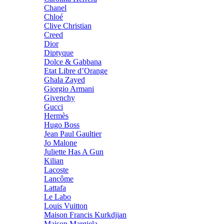
Chanel
Chloé
Clive Christian
Creed
Dior
Diptyque
Dolce & Gabbana
Etat Libre d’Orange
Ghala Zayed
Giorgio Armani
Givenchy
Gucci
Hermès
Hugo Boss
Jean Paul Gaultier
Jo Malone
Juliette Has A Gun
Kilian
Lacoste
Lancôme
Lattafa
Le Labo
Louis Vuitton
Maison Francis Kurkdjian
Maison Margiela