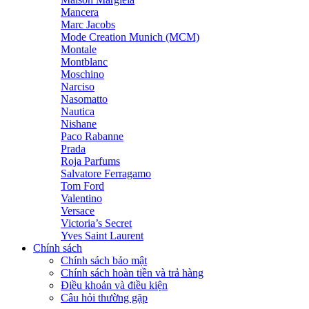
Mancera
Marc Jacobs
Mode Creation Munich (MCM)
Montale
Montblanc
Moschino
Narciso
Nasomatto
Nautica
Nishane
Paco Rabanne
Prada
Roja Parfums
Salvatore Ferragamo
Tom Ford
Valentino
Versace
Victoria’s Secret
Yves Saint Laurent
Chính sách
Chính sách bảo mật
Chính sách hoàn tiền và trả hàng
Điều khoản và điều kiện
Câu hỏi thường gặp