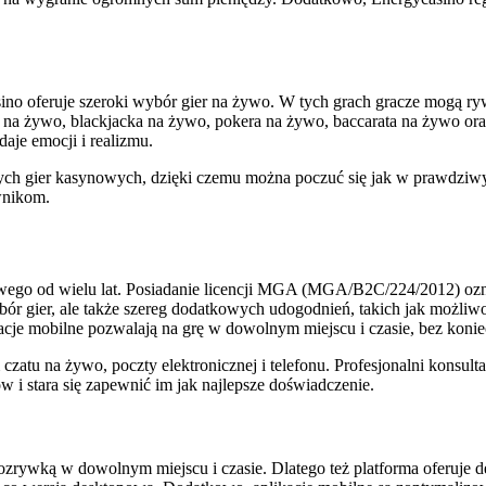
casino oferuje szeroki wybór gier na żywo. W tych grach gracze mogą
na żywo, blackjacka na żywo, pokera na żywo, baccarata na żywo ora
daje emocji i realizmu.
nych gier kasynowych, dzięki czemu można poczuć się jak w prawdziw
wnikom.
towego od wielu lat. Posiadanie licencji MGA (MGA/B2C/224/2012) ozna
ybór gier, ale także szereg dodatkowych udogodnień, takich jak możliw
cje mobilne pozwalają na grę w dowolnym miejscu i czasie, bez konie
 czatu na żywo, poczty elektronicznej i telefonu. Profesjonalni kons
w i stara się zapewnić im jak najlepsze doświadczenie.
 rozrywką w dowolnym miejscu i czasie. Dlatego też platforma oferuje