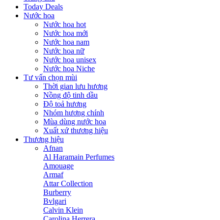
Today Deals
Nước hoa
Nước hoa hot
Nước hoa mới
Nước hoa nam
Nước hoa nữ
Nước hoa unisex
Nước hoa Niche
Tư vấn chọn mùi
Thời gian lưu hương
Nồng độ tinh dầu
Độ toả hương
Nhóm hương chính
Mùa dùng nước hoa
Xuất xứ thương hiệu
Thương hiệu
Afnan
Al Haramain Perfumes
Amouage
Armaf
Attar Collection
Burberry
Bvlgari
Calvin Klein
Carolina Herrera