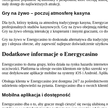
stały dostęp do najświeższych atrakcji.
Gry na żywo – poczuj atmosferę kasyna
Dla tych, którzy tęsknią za atmosferą tradycyjnego kasyna, Energy
profesjonalnych studiów kasynowych. Gry na żywo obejmują ruletkę 
Gry na żywo oferują interakcję z krupierami i innymi graczami, co do
Gry na żywo w Energycasino to doskonała alternatywa dla tradycyj
gry i ulepsza obecne, aby zapewnić najlepsze doświadczenie użytko
Dodatkowe informacje o Energycasino
Energycasino to duma grupy, która działa na rynku hazardu interne
uczciwości. Platforma ta oferuje swoim klientom nie tylko szeroki w
oraz dedykowane aplikacje mobilne na systemy iOS i Android. Aplika
Obsługa klienta w Energycasino jest dostępna 24/7 za pośrednictwem
udzieleniu odpowiedzi na pytania. Energycasino dba o swoich klientó
Mobilna aplikacja i dostępność
Energycasino dba o to, aby gracze mogli cieszyć się swoją ulubioną