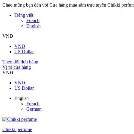
Chào mừng bạn đến với Cửa hàng mua sắm trực tuyến Chikki perfu
Tiếng việt
French
English
VNĐ
VNĐ
US Dollar
Theo dõi đơn hàng
Vị trí cửa hàng
VNĐ
VNĐ
US Dollar
English
French
German
Chikki perfume