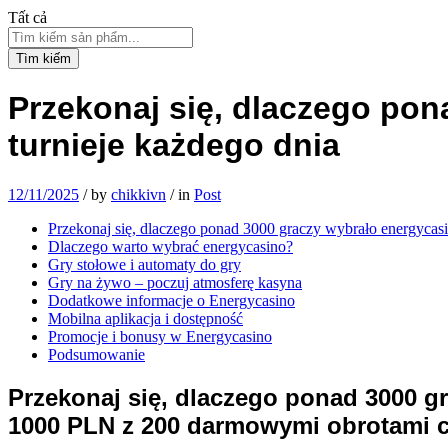
Tất cả
Tìm kiếm
Przekonaj się, dlaczego pon
turnieje każdego dnia
12/11/2025
/
by
chikkivn
/
in
Post
Przekonaj się, dlaczego ponad 3000 graczy wybrało energycasi
Dlaczego warto wybrać energycasino?
Gry stołowe i automaty do gry
Gry na żywo – poczuj atmosferę kasyna
Dodatkowe informacje o Energycasino
Mobilna aplikacja i dostępność
Promocje i bonusy w Energycasino
Podsumowanie
Przekonaj się, dlaczego ponad 3000 gr
1000 PLN z 200 darmowymi obrotami cz