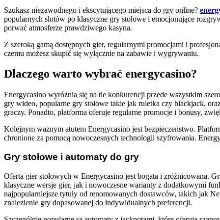
Szukasz niezawodnego i ekscytującego miejsca do gry online?
energ
popularnych slotów po klasyczne gry stołowe i emocjonujące rozgrywk
porwać atmosferze prawdziwego kasyna.
Z szeroką gamą dostępnych gier, regularnymi promocjami i profesjona
czemu możesz skupić się wyłącznie na zabawie i wygrywaniu.
Dlaczego warto wybrać energycasino?
Energycasino wyróżnia się na tle konkurencji przede wszystkim sz
gry wideo, popularne gry stołowe takie jak ruletka czy blackjack, 
graczy. Ponadto, platforma oferuje regularne promocje i bonusy, zwię
Kolejnym ważnym atutem Energycasino jest bezpieczeństwo. Platfor
chronione za pomocą nowoczesnych technologii szyfrowania. Energyc
Gry stołowe i automaty do gry
Oferta gier stołowych w Energycasino jest bogata i zróżnicowana. Gr
klasyczne wersje gier, jak i nowoczesne warianty z dodatkowymi fun
najpopularniejsze tytuły od renomowanych dostawców, takich jak Net
znalezienie gry dopasowanej do indywidualnych preferencji.
Szczególnie popularne są automaty z jackpotami, które oferują sza