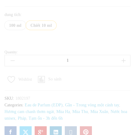
dung tích:
100 ml
Chiết 10 ml
Quantity:
Nước
Hoa
Unisex
Louis
So sánh
Wishlist
Vuitton
Afternoon
Swim
SKU:
1802197
EDP
Categories:
Eau de Parfum (EDP)
,
Gần - Trong vòng một cánh tay
,
quantity
Hương cam chanh thơm ngát
,
Mùa Hạ
,
Mùa Thu
,
Mùa Xuân
,
Nước hoa
unisex
,
Pháp
,
Tạm ổn - 3h đến 6h