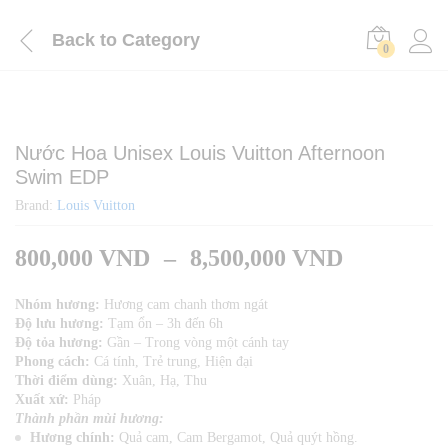
Back to
Category
0
Nước Hoa Unisex Louis Vuitton Afternoon
Swim EDP
Brand:
Louis Vuitton
800,000
VND
–
8,500,000
VND
Nhóm hương:
Hương cam chanh thơm ngát
Độ lưu hương:
Tạm ổn – 3h đến 6h
Độ tỏa hương:
Gần – Trong vòng một cánh tay
Phong cách:
Cá tính, Trẻ trung, Hiện đại
Thời điểm dùng:
Xuân, Hạ, Thu
Xuất xứ:
Pháp
Thành phần mùi hương:
Hương chính:
Quả cam, Cam Bergamot, Quả quýt hồng.