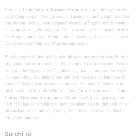
Nước hoa
Louis Vuitton Afternoon Swim
là một mùi hương tràn đầy
năng lượng đúng như tên gọi của nó. Thành phần hương chính là sự kết
hợp của cam Sicilian, cam bergamot và quýt, giống như một lọ vitamin
C hòa quyện trong hương thơm. Thể loại cam quýt hoàn toàn được biết
đến trong họ nước hoa. Hương thơm dễ nhận thấy đi vào các giác quan
của bạn là mùi hương đặc trưng của cam Sicilia.
Bình tĩnh ngửi sâu hơn sẽ thấy một thứ gì đó tươi mới và tràn đầy sinh
lực, giống như sự tươi mát của tinh dầu quýt và cam bergamot. Xen lẫn
trong mùi hương này là vị đắng nhẹ nhàng, tạo nên nét cá tính riêng biệt
của người dùng. Bạn phải có một tính cách mạnh mẽ và thân thiện để
đón nhận làn gió mát mẻ và mạnh mẽ này. Vào mùa hè, không có gì
thích thú hơn là được thư giãn trong làn nước mát lạnh của biển.
Louis
Vuitton Afternoon Swim
Eau de Parfum nắm bắt cảm giác này một
cách hoàn hảo để nắm bắt chai nước hoa nhằm làm cho tính cách và bản
sắc của bạn trở nên nổi bật, rõ ràng. Điều đó làm cho bạn hấp dẫn hơn
đối với đối phương.
Sự chỉ rõ