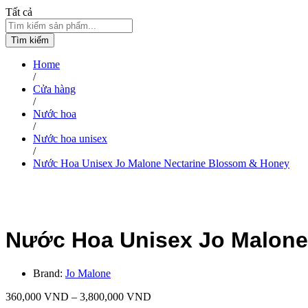
Tất cả
Tìm kiếm
Home
/
Cửa hàng
/
Nước hoa
/
Nước hoa unisex
/
Nước Hoa Unisex Jo Malone Nectarine Blossom & Honey
Nước Hoa Unisex Jo Malone
Brand:
Jo Malone
360,000
VND
–
3,800,000
VND