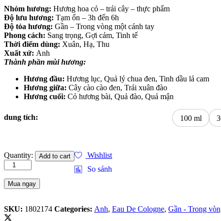
Nhóm hương:
Hương hoa cỏ – trái cây – thực phẩm
Độ lưu hương:
Tạm ổn – 3h đến 6h
Độ tỏa hương:
Gần – Trong vòng một cánh tay
Phong cách:
Sang trọng, Gợi cảm, Tinh tế
Thời điểm dùng:
Xuân, Hạ, Thu
Xuất xứ:
Anh
Thành phần mùi hương:
Hương đầu:
Hương lục, Quả lý chua đen, Tinh dầu lá cam
Hương giữa:
Cây cào cào đen, Trái xuân đào
Hương cuối:
Cỏ hương bài, Quả đào, Quả mận
dung tích:
100 ml
3
Nước
Quantity:
Wishlist
Add to cart
Hoa
So sánh
Unisex
Jo
Mua ngay
Malone
Nectarine
Blossom
SKU:
1802174
Categories:
Anh
,
Eau De Cologne
,
Gần - Trong vòn
&