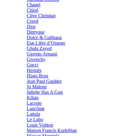
Chanel
Chloé
Clive Christian
Creed
Dior
Diptyque
Dolce & Gabbana
Etat Libre d’Orange
Ghala Zayed
Giorgio Armani
Givenchy
Gucci
Hermès
Hugo Boss
Jean Paul Gaultier
Jo Malone
Juliette Has A Gun
Kilian
Lacoste
Lancôme
Lattafa
Le Labo
Louis Vuitton
Maison Francis Kurkdjian
Maison Margiela