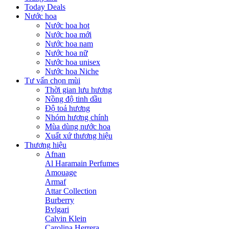
Today Deals
Nước hoa
Nước hoa hot
Nước hoa mới
Nước hoa nam
Nước hoa nữ
Nước hoa unisex
Nước hoa Niche
Tư vấn chọn mùi
Thời gian lưu hương
Nồng độ tinh dầu
Độ toả hương
Nhóm hương chính
Mùa dùng nước hoa
Xuất xứ thương hiệu
Thương hiệu
Afnan
Al Haramain Perfumes
Amouage
Armaf
Attar Collection
Burberry
Bvlgari
Calvin Klein
Carolina Herrera