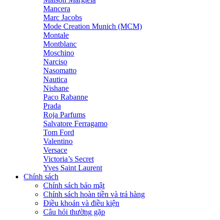
Mancera
Marc Jacobs
Mode Creation Munich (MCM)
Montale
Montblanc
Moschino
Narciso
Nasomatto
Nautica
Nishane
Paco Rabanne
Prada
Roja Parfums
Salvatore Ferragamo
Tom Ford
Valentino
Versace
Victoria’s Secret
Yves Saint Laurent
Chính sách
Chính sách bảo mật
Chính sách hoàn tiền và trả hàng
Điều khoản và điều kiện
Câu hỏi thường gặp