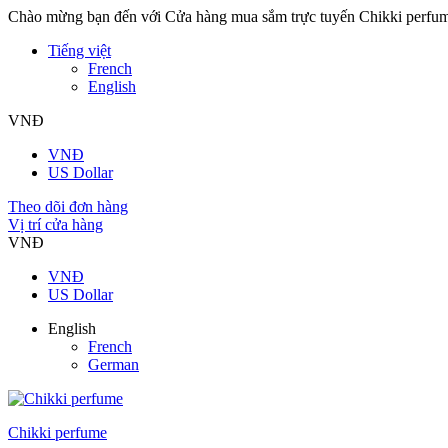
Chào mừng bạn đến với Cửa hàng mua sắm trực tuyến Chikki perfu
Tiếng việt
French
English
VNĐ
VNĐ
US Dollar
Theo dõi đơn hàng
Vị trí cửa hàng
VNĐ
VNĐ
US Dollar
English
French
German
Chikki perfume