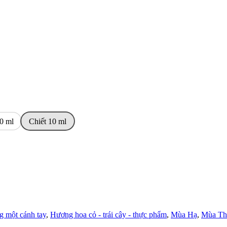
0 ml
Chiết 10 ml
g một cánh tay
,
Hương hoa cỏ - trái cây - thực phẩm
,
Mùa Hạ
,
Mùa Th