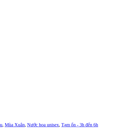
u
,
Mùa Xuân
,
Nước hoa unisex
,
Tạm ổn - 3h đến 6h