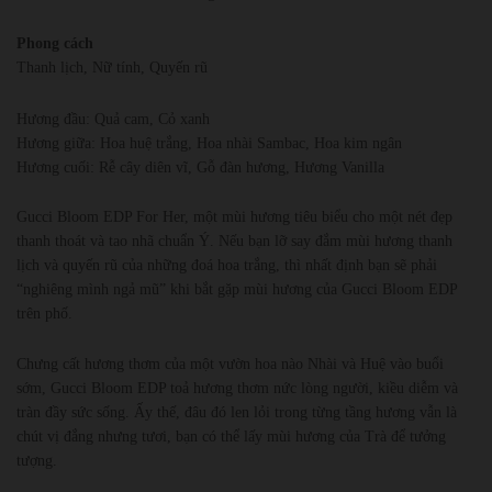
Phong cách
Thanh lịch, Nữ tính, Quyến rũ
Hương đầu: Quả cam, Cỏ xanh
Hương giữa: Hoa huệ trắng, Hoa nhài Sambac, Hoa kim ngân
Hương cuối: Rễ cây diên vĩ, Gỗ đàn hương, Hương Vanilla
Gucci Bloom EDP For Her, một mùi hương tiêu biểu cho một nét đẹp
thanh thoát và tao nhã chuẩn Ý. Nếu bạn lỡ say đắm mùi hương thanh
lịch và quyến rũ của những đoá hoa trắng, thì nhất định bạn sẽ phải
“nghiêng mình ngả mũ” khi bắt gặp mùi hương của Gucci Bloom EDP
trên phố.
Chưng cất hương thơm của một vườn hoa nào Nhài và Huệ vào buổi
sớm, Gucci Bloom EDP toả hương thơm nức lòng người, kiều diễm và
tràn đầy sức sống. Ấy thế, đâu đó len lỏi trong từng tầng hương vẫn là
chút vị đắng nhưng tươi, bạn có thể lấy mùi hương của Trà để tưởng
tượng.