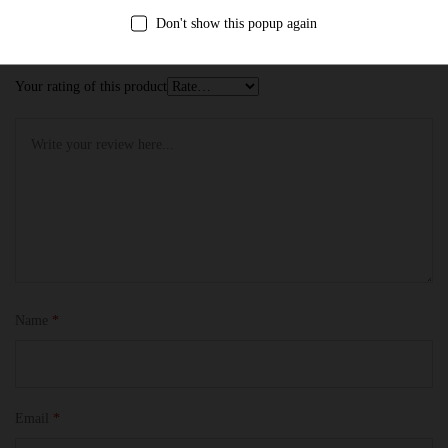
Email của bạn sẽ không được hiển thị công khai.
Các trường bắt buộc
Don't show this popup again
được đánh dấu
*
Your rating of this product
Name
*
Email
*