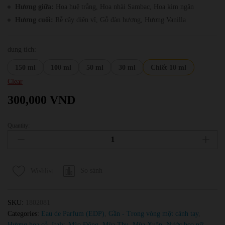
Hương giữa:
Hoa huệ trắng, Hoa nhài Sambac, Hoa kim ngân
Hương cuối:
Rễ cây diên vĩ, Gỗ đàn hương, Hương Vanilla
dung tích:
150 ml
100 ml
50 ml
30 ml
Chiết 10 ml
Clear
300,000
VND
Quantity:
Nước
Hoa
Nữ
Gucci
So sánh
Wishlist
Bloom
EDP
quantity
SKU:
1802081
Categories:
Eau de Parfum (EDP)
,
Gần - Trong vòng một cánh tay
,
Hương hoa cỏ
,
Italy
,
Mùa Đông
,
Mùa Thu
,
Mùa Xuân
,
Nước hoa nữ
,