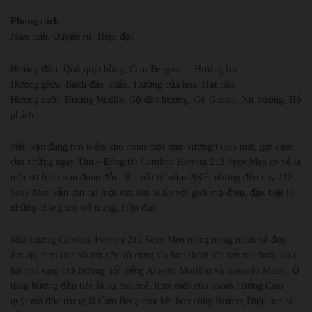
Phong cách
Nam tính, Quyến rũ, Hiện đại
Hương đầu: Quả quýt hồng, Cam Bergamot, Hương lục
Hương giữa: Bạch đậu khấu, Hương của hoa, Hạt tiêu
Hương cuối: Hương Vanilla, Gỗ đàn hương, Gỗ Guaiac, Xạ hương, Hổ
phách
Nếu bạn đang tìm kiếm cho mình một mùi hương thanh mát, gợi cảm
cho những ngày Thu – Đông thì Carolina Herrera 212 Sexy Men có vẻ là
một sự lựa chọn đúng đắn. Ra mắt từ năm 2006, nhưng đến nay 212
Sexy Men vẫn tồn tại một sức hút bí ẩn với giới mộ điệu, đặc biệt là
những chàng trai trẻ trung, hiện đại.
Mùi hương Carolina Herrera 212 Sexy Men mang trong mình vẻ đẹp
ấm áp, nam tính và trở nên vô cùng táo bạo dưới bàn tay ma thuật của
hai nhà sáng chế hương nổi tiếng Alberto Morillas và Rosendo Mateu. Ở
tầng hương đầu tiên là sự mát mẻ, tươi mới của nhóm hương Cam
quýt mà đặc trưng là Cam Bergamot kết hợp cùng Hương Diệp lục rất