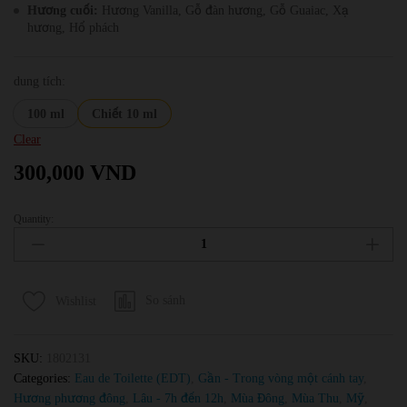
Hương cuối:
Hương Vanilla, Gỗ đàn hương, Gỗ Guaiac, Xạ
hương, Hổ phách
dung tích:
100 ml
Chiết 10 ml
Clear
300,000
VND
Quantity:
Nước
Hoa
Nam
Carolina
So sánh
Wishlist
Herrera
212
Sexy
SKU:
1802131
Men
Categories:
Eau de Toilette (EDT)
,
Gần - Trong vòng một cánh tay
,
EDT
Hương phương đông
,
Lâu - 7h đến 12h
,
Mùa Đông
,
Mùa Thu
,
Mỹ
,
quantity