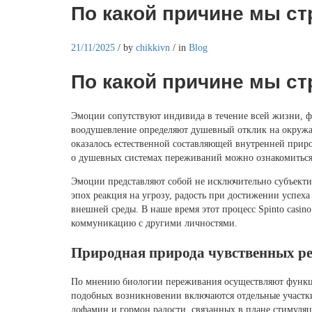
По какой причине мы с
21/11/2025
/
by
chikkivn
/
in
Blog
По какой причине мы с
Эмоции сопутствуют индивида в течение всей жизни, фо
воодушевление определяют душевный отклик на окружа
оказалось естественной составляющей внутренней прир
о душевных системах переживаний можно ознакомиться
Эмоции представляют собой не исключительно субъект
эпох реакция на угрозу, радость при достижении успех
внешней среды. В наше время этот процесс Spinto casi
коммуникацию с другими личностями.
Природная природа чувственных р
По мнению биологии переживания осуществляют функци
подобных возникновении включаются отдельные участки
дофамин и гормон радости, связанных в плане стимуля