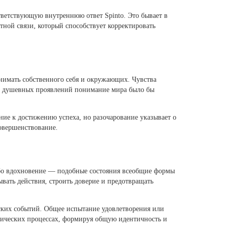
тветствующую внутреннюю ответ Spinto. Это бывает в
тной связи, который способствует корректировать
нимать собственного себя и окружающих. Чувства
ии душевных проявлений понимание мира было бы
ие к достижению успеха, но разочарование указывает о
совершенствование.
ибо вдохновение — подобные состояния всеобщие формы
вать действия, строить доверие и предотвращать
еских событий. Общее испытание удовлетворения или
рических процессах, формируя общую идентичность и