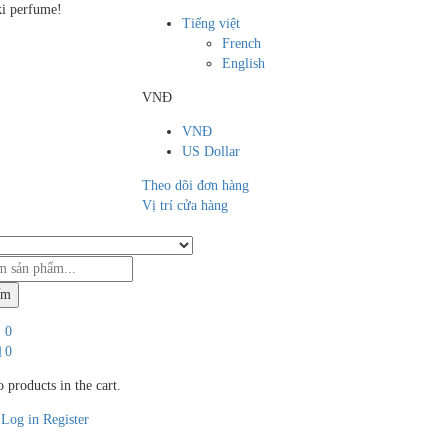
i perfume!
Tiếng việt
French
English
VNĐ
VNĐ
US Dollar
Theo dõi đơn hàng
Vị trí cửa hàng
ếm
0
0
 products in the cart.
Log in
Register