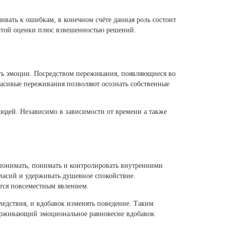
ивать к ошибкам, в конечном счёте данная роль состоит
ротой оценки плюс взвешенностью решений.
ать эмоции. Посредством переживания, появляющиеся во
асивые переживания позволяют осознать собственные
людей. Независимо в зависимости от времени а также
 понимать, понимать и контролировать внутренними
ласий и удерживать душевное спокойствие.
тся повсеместным явлением.
ледствия, и вдобавок изменять поведение. Таким
держивающий эмоциональное равновесие вдобавок