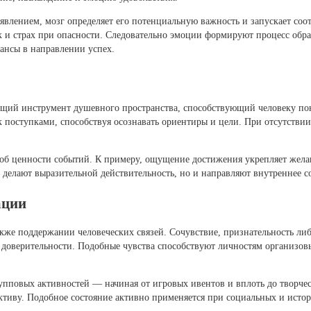
явлением, мозг определяет его потенциальную важность и запускает соо
к и страх при опасности. Следовательно эмоции формируют процесс обра
ансы в направлении успех.
бщий инструмент душевного пространства, способствующий человеку по
 поступками, способствуя осознавать ориентиры и цели. При отсутств
 об ценности событий. К примеру, ощущение достижения укрепляет желан
о делают выразительной действительность, но и направляют внутреннее 
ации
кже поддержании человеческих связей. Сочувствие, признательность л
доверительности. Подобные чувства способствуют личностям организовы
рупповых активностей — начиная от игровых ивентов и вплоть до творч
тиву. Подобное состояние активно применяется при социальных и исто