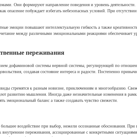
ами. Они формируют направление поведения и уровень деятельности. В
а как опасение побуждает избегать небезопасных условий. При отсутстви
ные эмоции повышают интеллектуальную гибкость а также креативность
очетание между различными эмоциональными реакциями обеспечивает ур
ственные переживания
анием дофаминовой системы нервной системы, регулирующей по отношен
вольствия, создавая состояние интереса и радости. Постепенно привычн
дивиды стремятся к разным новизне, приключениям и многообразию. Све
вуют развитию мышления. Иногда даже незначительные изменения в рам
ть эмоциональный баланс а также создавать чувство свежести.
 большее воздействие при выбор, нежели осознанные обоснования. При 
 к внутренние переживания, ассоциированные с конкретными ситуациями