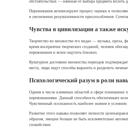
обстоятельствах — начиная от выбора предмета вплоть 
Переживания активизируют процесс оценки и позволяют 
в увеличении результативности приспособления. Соче
Чувства в цивилизации а также иск
Творчество во множестве его видах — музыка, проза, ф
время восприятии творческих созданий, человек обога
переживания и яснее ощутить близких.
Культурное достояние множества периодов подтверждает
места, люди ищут способы выразить и разделить личные
Психологический разум в роли нав
Одним в числе ключевых областей в сфере понимании ч
переживаниями. Данный способность обеспечивает возм
Чувственный осознанность наиболее значим в условиях
Развитие этого навыка позволяет личности целенаправл
образом, эмоции больше не быть исключительно автома
спокойствие.