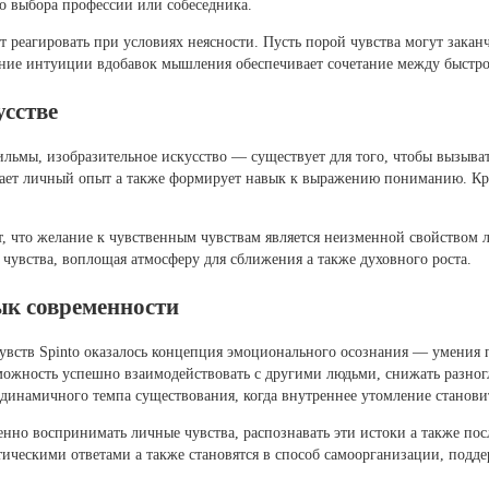
до выбора профессии или собеседника.
реагировать при условиях неясности. Пусть порой чувства могут заканч
тание интуиции вдобавок мышления обеспечивает сочетание между быст
усстве
ильмы, изобразительное искусство — существует для того, чтобы вызыв
щает личный опыт а также формирует навык к выражению пониманию. Кр
, что желание к чувственным чувствам является неизменной свойством 
 чувства, воплощая атмосферу для сближения а также духовного роста.
ык современности
увств Spinto оказалось концепция эмоционального осознания — умения
ожность успешно взаимодействовать с другими людьми, снижать разног
 динамичного темпа существования, когда внутреннее утомление станови
енно воспринимать личные чувства, распознавать эти истоки а также пос
тическими ответами а также становятся в способ самоорганизации, под