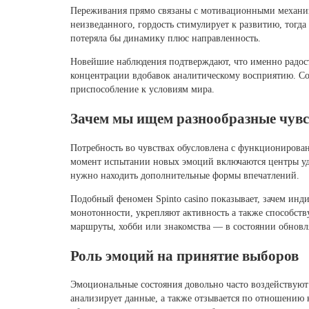
Переживания прямо связаны с мотивационными механизм
неизведанного, гордость стимулирует к развитию, тогд
потеряла бы динамику плюс направленность.
Новейшие наблюдения подтверждают, что именно радост
концентрации вдобавок аналитическому восприятию. С
приспособление к условиям мира.
Зачем мы ищем разнообразные чув
Потребность во чувствах обусловлена с функциониров
момент испытании новых эмоций включаются центры удо
нужно находить дополнительные формы впечатлений.
Подобный феномен Spinto casino показывает, зачем ин
монотонности, укрепляют активность а также способст
маршруты, хобби или знакомства — в состоянии обновля
Роль эмоций на принятие выборов
Эмоциональные состояния довольно часто воздействуют
анализирует данные, а также отзывается по отношению