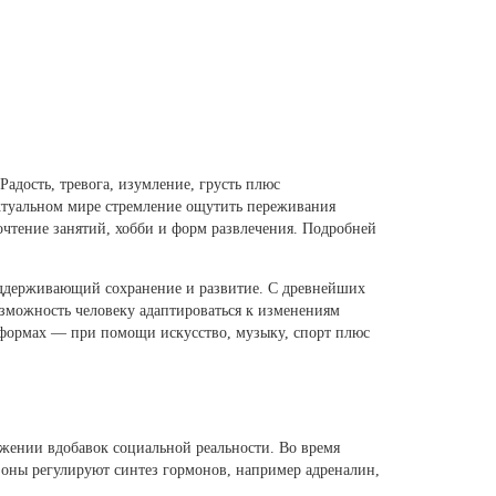
адость, тревога, изумление, грусть плюс
ктуальном мире стремление ощутить переживания
чтение занятий, хобби и форм развлечения. Подробней
оддерживающий сохранение и развитие. С древнейших
озможность человеку адаптироваться к изменениям
х формах — при помощи искусство, музыку, спорт плюс
ении вдобавок социальной реальности. Во время
зоны регулируют синтез гормонов, например адреналин,