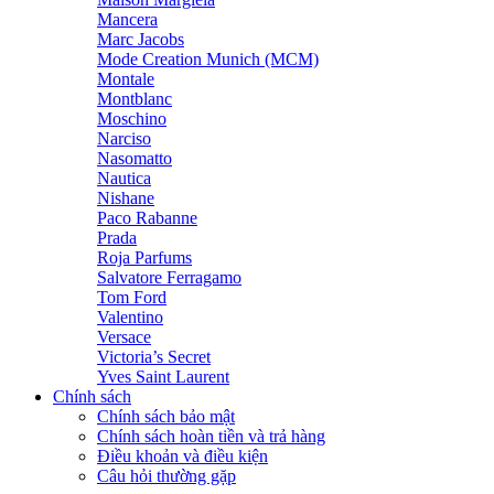
Mancera
Marc Jacobs
Mode Creation Munich (MCM)
Montale
Montblanc
Moschino
Narciso
Nasomatto
Nautica
Nishane
Paco Rabanne
Prada
Roja Parfums
Salvatore Ferragamo
Tom Ford
Valentino
Versace
Victoria’s Secret
Yves Saint Laurent
Chính sách
Chính sách bảo mật
Chính sách hoàn tiền và trả hàng
Điều khoản và điều kiện
Câu hỏi thường gặp