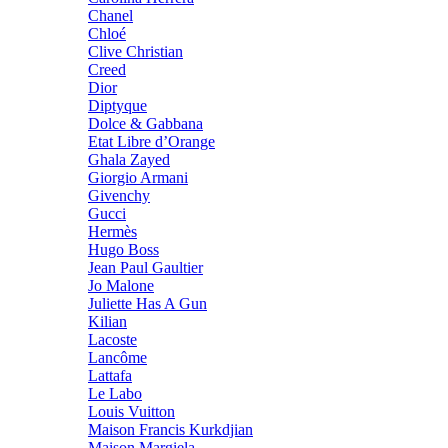
Chanel
Chloé
Clive Christian
Creed
Dior
Diptyque
Dolce & Gabbana
Etat Libre d’Orange
Ghala Zayed
Giorgio Armani
Givenchy
Gucci
Hermès
Hugo Boss
Jean Paul Gaultier
Jo Malone
Juliette Has A Gun
Kilian
Lacoste
Lancôme
Lattafa
Le Labo
Louis Vuitton
Maison Francis Kurkdjian
Maison Margiela