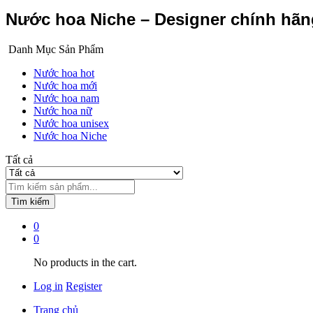
Nước hoa Niche – Designer chính hã
Danh Mục Sản Phẩm
Nước hoa hot
Nước hoa mới
Nước hoa nam
Nước hoa nữ
Nước hoa unisex
Nước hoa Niche
Tất cả
Tìm kiếm
0
0
No products in the cart.
Log in
Register
Trang chủ