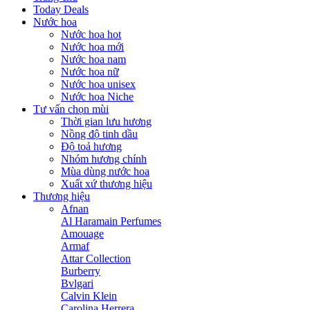
Today Deals
Nước hoa
Nước hoa hot
Nước hoa mới
Nước hoa nam
Nước hoa nữ
Nước hoa unisex
Nước hoa Niche
Tư vấn chọn mùi
Thời gian lưu hương
Nồng độ tinh dầu
Độ toả hương
Nhóm hương chính
Mùa dùng nước hoa
Xuất xứ thương hiệu
Thương hiệu
Afnan
Al Haramain Perfumes
Amouage
Armaf
Attar Collection
Burberry
Bvlgari
Calvin Klein
Carolina Herrera