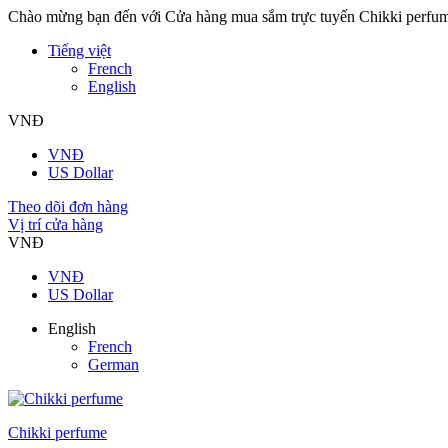
Chào mừng bạn đến với Cửa hàng mua sắm trực tuyến Chikki perfu
Tiếng việt
French
English
VNĐ
VNĐ
US Dollar
Theo dõi đơn hàng
Vị trí cửa hàng
VNĐ
VNĐ
US Dollar
English
French
German
Chikki perfume