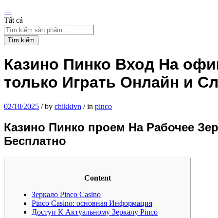
Tất cả
Tìm kiếm
Казино Пинко Вход На офи
только Играть Онлайн и С
02/10/2025
/
by
chikkivn
/
in
pinco
Казино Пинко проем На Рабочее Зер
Бесплатно
Content
Зеркало Pinco Casino
Pinco Casino: основная Информация
Доступ К Актуальному Зеркалу Pinco