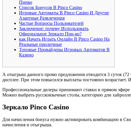
Пинко
Список Бонусов В Pinco Casino
Игровые Автоматы В Pinco Casino И Другие
Азартные Развлечения
Частые Вопросы Пользователей
Заключение: почему Использовать
Официальное Зеркало Пин-ко?
как Начать Играть Онлайн В Pinco Casino На
Реальные приличные
Топовые Провайдеры Игровых Автоматов В
Казино
А отыгрыш данного промо предложения отводится 3 суток (72 ч
дисплее. При этом повысился выплаты постоянно возрастает. И
Профессиональные дилеры принимают ставки в прямом эфире а 
Можно выбрать русскоязычные столы, категорию дли хайроллер
Зеркало Pinco Casino
Для начисления бонуса нужно активировать комбинацию в Сво
начисления и отыгрыша.