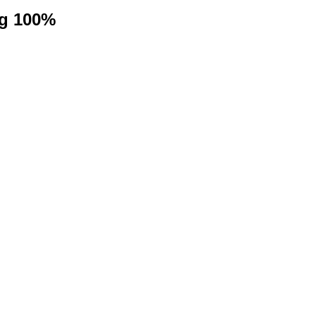
ng 100%