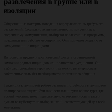
развлечения в группе или в
изоляции
Общественные паттерны поведения определяют стиль требуемого
развлечений. Социально активные личности, приученные к
энергичному коммуникации, выбирают коллективные программы,
праздники или рабочие мероприятия. Они получают энергию от
коммуникации с индивидами.
Интроверты предпочитают камерный досуг в ограниченной
компании родных индивидов или полностью в уединении. Они
выбирают спокойные территории, где можно регенерировать
собственные силы без необходимости постоянного общения.
Тенденция к групповой работе развивает потребность в групповом
планировании отдыха. Эти личности планируют общие туры, где
всякий участник имеет персональную ответственность и задачи.
вулкан воздействует на выбор занятий, соответствующей для всей
коллектива.