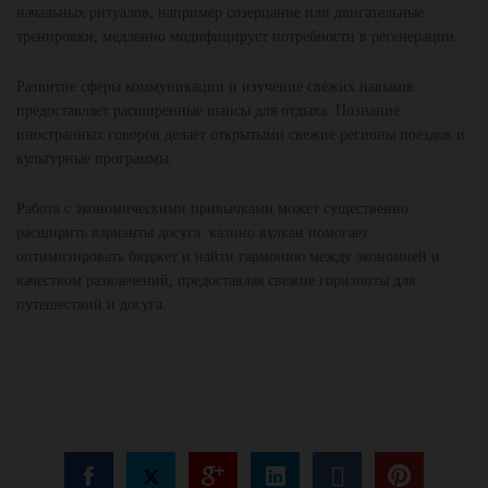
начальных ритуалов, например созерцание или двигательные
тренировки, медленно модифицирует потребности в регенерации.
Развитие сферы коммуникации и изучение свежих навыков
предоставляет расширенные шансы для отдыха. Познание
иностранных говоров делает открытыми свежие регионы поездок и
культурные программы.
Работа с экономическими привычками может существенно
расширить варианты досуга. казино вулкан помогает
оптимизировать бюджет и найти гармонию между экономией и
качеством развлечений, предоставляя свежие горизонты для
путешествий и досуга.