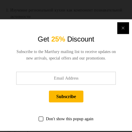
Изучение региональной кухни как компонент познавательной
активности
Поиск заведений с традиционной кухней для спокойного отдыха
Планирование выездов на природу и самостоятельного
Get
25%
Discount
приготовления еды
Subscribe to the Martfury mailing list to receive updates on
Цифровые паттерны и выбор
new arrivals, special offers and our promotions.
между живыми и
виртуальными-
развлечениями
Актуальные электронные паттерны значительно изменили
отношение к планированию досуга. Личности, приученные к
непрерывному нахождению в коммуникативных сетях, обычно
Don't show this popup again
выбирают эстетичные места и программы, которые можно красиво
задокументировать.