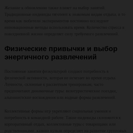
Желание к обновлению также влияет на выбор занятий.
Традиционные индивиды тяготеют к знакомым видам отдыха, в то
время как любители экспериментов постоянно исследуют
инновационные методы использовать время. Количество стресса в
повседневной жизни определяет силу требуемого развлечений.
Физические привычки и выбор
энергичного развлечений
Постоянные занятия физкультурой создают потребность в
физической активности, которая не исчезает во время отдыха.
Личности, склонные к рассветным тренировкам, часто
предпочитают динамичные туры: велотуристические поездки,
альпинистские восхождения или водные формы развлечений.
Коллективные формы игр укрепляют социальные умения и
потребность в командной работе. Такие индивиды склоняются к
корпоративный отдых, коллективные туры с товарищами или
родственниками. казино вулкан определяет на развитие групповых