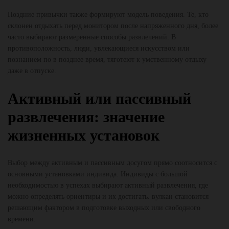
Поздние привычки также формируют модель поведения. Те, кто
склонен отдыхать перед монитором после напряженного дня, более
часто выбирают размеренные способы развлечений. В
противоположность, люди, увлекающиеся искусством или
познанием по в позднее время, тяготеют к умственному отдыху
даже в отпуске.
Активный или пассивный
развлечения: значение
жизненных установок
Выбор между активным и пассивным досугом прямо соотносится с
основными установками индивида. Индивиды с большой
необходимостью в успехах выбирают активный развлечения, где
можно определять ориентиры и их достигать. вулкан становится
решающим фактором в подготовке выходных или свободного
времени.