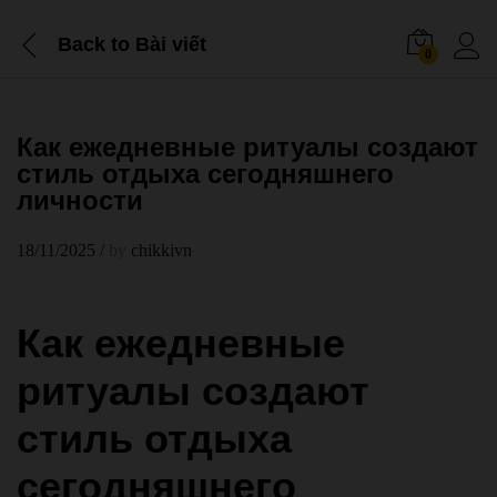
Back to
Bài viết
0
Как ежедневные ритуалы создают
стиль отдыха сегодняшнего
личности
18/11/2025
/
by
chikkivn
Как ежедневные
ритуалы создают
стиль отдыха
сегодняшнего