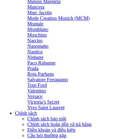
Maison Margiela
Mancera
Marc Jacobs
Mode Creation Munich (MCM)
Montale
Montblanc
Moschino
Narciso
Nasomatto
Nautica
Nishane
Paco Rabanne
Prada
Roja Parfums
Salvatore Ferragamo
Tom Ford
Valentino
Versace
Victoria’s Secret
Yves Saint Laurent
Chính sách
Chính sách bảo mật
Chính sách hoàn tiền và trả hàng
Điều khoản và điều kiện
Câu hỏi thường gặp