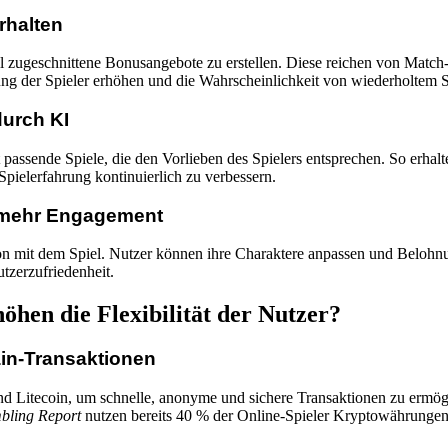
rhalten
 zugeschnittene Bonusangebote zu erstellen. Diese reichen von Match-Bo
ung der Spieler erhöhen und die Wahrscheinlichkeit von wiederholtem S
durch KI
t passende Spiele, die den Vorlieben des Spielers entsprechen. So erha
 Spielerfahrung kontinuierlich zu verbessern.
ür mehr Engagement
kation mit dem Spiel. Nutzer können ihre Charaktere anpassen und Belo
tzerzufriedenheit.
hen die Flexibilität der Nutzer?
in-Transaktionen
d Litecoin, um schnelle, anonyme und sichere Transaktionen zu ermögl
bling Report
nutzen bereits 40 % der Online-Spieler Kryptowährungen