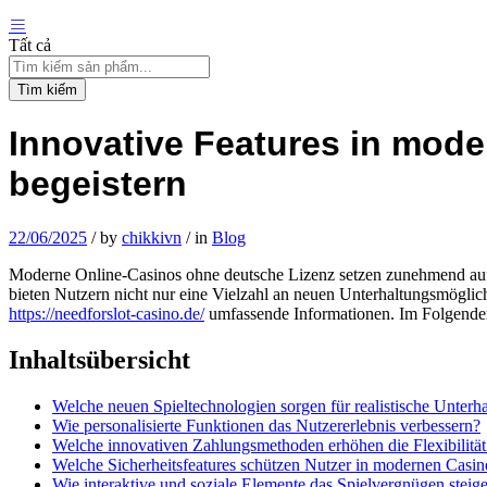
Tất cả
Tìm kiếm
Innovative Features in mode
begeistern
22/06/2025
/
by
chikkivn
/
in
Blog
Moderne Online-Casinos ohne deutsche Lizenz setzen zunehmend auf in
bieten Nutzern nicht nur eine Vielzahl an neuen Unterhaltungsmöglich
https://needforslot-casino.de/
umfassende Informationen. Im Folgenden 
Inhaltsübersicht
Welche neuen Spieltechnologien sorgen für realistische Unterha
Wie personalisierte Funktionen das Nutzererlebnis verbessern?
Welche innovativen Zahlungsmethoden erhöhen die Flexibilität
Welche Sicherheitsfeatures schützen Nutzer in modernen Casin
Wie interaktive und soziale Elemente das Spielvergnügen steig