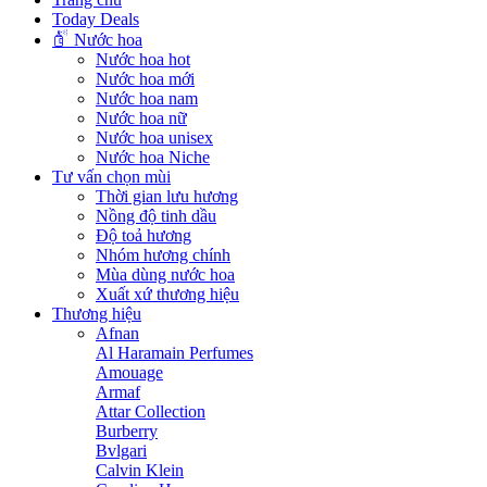
Today Deals
Nước hoa
Nước hoa hot
Nước hoa mới
Nước hoa nam
Nước hoa nữ
Nước hoa unisex
Nước hoa Niche
Tư vấn chọn mùi
Thời gian lưu hương
Nồng độ tinh dầu
Độ toả hương
Nhóm hương chính
Mùa dùng nước hoa
Xuất xứ thương hiệu
Thương hiệu
Afnan
Al Haramain Perfumes
Amouage
Armaf
Attar Collection
Burberry
Bvlgari
Calvin Klein