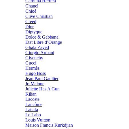
Carolina Herrera
Chanel
Chloé
Clive Christian
Creed
Dior
Diptyque
Dolce & Gabbana
Etat Libre d’Orange
Ghala Zayed
Giorgio Armani
Givenchy
Gucci
Hermès
Hugo Boss
Jean Paul Gaultier
Jo Malone
Juliette Has A Gun
Kilian
Lacoste
Lancôme
Lattafa
Le Labo
Louis Vuitton
Maison Francis Kurkdjian