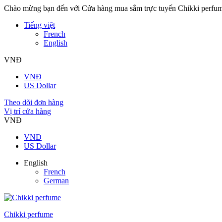
Chào mừng bạn đến với Cửa hàng mua sắm trực tuyến Chikki perfu
Tiếng việt
French
English
VNĐ
VNĐ
US Dollar
Theo dõi đơn hàng
Vị trí cửa hàng
VNĐ
VNĐ
US Dollar
English
French
German
Chikki perfume