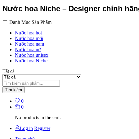
Nước hoa Niche – Designer chính hã
Danh Mục Sản Phẩm
Nước hoa hot
Nước hoa mới
Nước hoa nam
Nước hoa nữ
Nước hoa unisex
Nước hoa Niche
Tất cả
Tìm kiếm
0
0
No products in the cart.
Log in
Register
Trang chủ