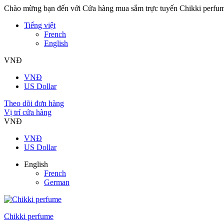
Chào mừng bạn đến với Cửa hàng mua sắm trực tuyến Chikki perfu
Tiếng việt
French
English
VNĐ
VNĐ
US Dollar
Theo dõi đơn hàng
Vị trí cửa hàng
VNĐ
VNĐ
US Dollar
English
French
German
Chikki perfume