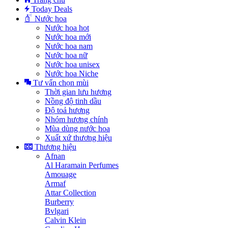
Today Deals
Nước hoa
Nước hoa hot
Nước hoa mới
Nước hoa nam
Nước hoa nữ
Nước hoa unisex
Nước hoa Niche
Tư vấn chọn mùi
Thời gian lưu hương
Nồng độ tinh dầu
Độ toả hương
Nhóm hương chính
Mùa dùng nước hoa
Xuất xứ thương hiệu
Thương hiệu
Afnan
Al Haramain Perfumes
Amouage
Armaf
Attar Collection
Burberry
Bvlgari
Calvin Klein