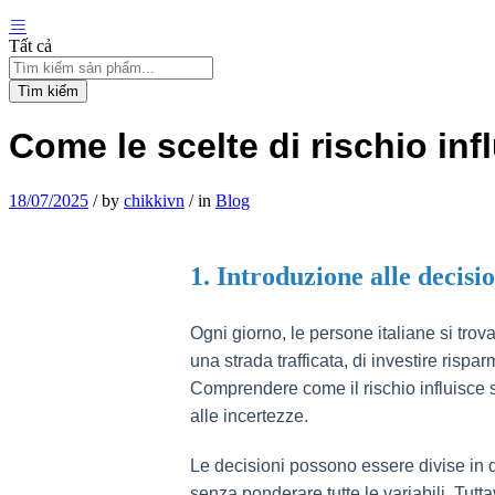
Tất cả
Tìm kiếm
Come le scelte di rischio in
18/07/2025
/
by
chikkivn
/
in
Blog
1. Introduzione alle decision
Ogni giorno, le persone italiane si trov
una strada trafficata, di investire rispa
Comprendere come il rischio influisce su
alle incertezze.
Le decisioni possono essere divise in d
senza ponderare tutte le variabili. Tutt