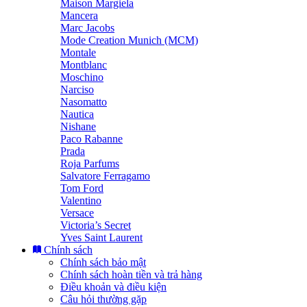
Maison Margiela
Mancera
Marc Jacobs
Mode Creation Munich (MCM)
Montale
Montblanc
Moschino
Narciso
Nasomatto
Nautica
Nishane
Paco Rabanne
Prada
Roja Parfums
Salvatore Ferragamo
Tom Ford
Valentino
Versace
Victoria’s Secret
Yves Saint Laurent
Chính sách
Chính sách bảo mật
Chính sách hoàn tiền và trả hàng
Điều khoản và điều kiện
Câu hỏi thường gặp