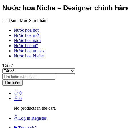
Nước hoa Niche – Designer chính hã
Danh Mục Sản Phẩm
Nước hoa hot
Nước hoa mới
Nước hoa nam
Nước hoa nữ
Nước hoa unisex
Nước hoa Niche
Tất cả
Tìm kiếm
0
0
No products in the cart.
Log in
Register
Trang chủ