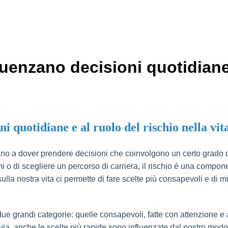
fluenzano decisioni quotidian
i quotidiane e al ruolo del rischio nella vita 
ano a dover prendere decisioni che coinvolgono un certo grado di r
rmi o di scegliere un percorso di carriera, il rischio è una compon
lla nostra vita ci permette di fare scelte più consapevoli e di mig
ue grandi categorie: quelle consapevoli, fatte con attenzione e a
avia, anche le scelte più rapide sono influenzate dal nostro modo 