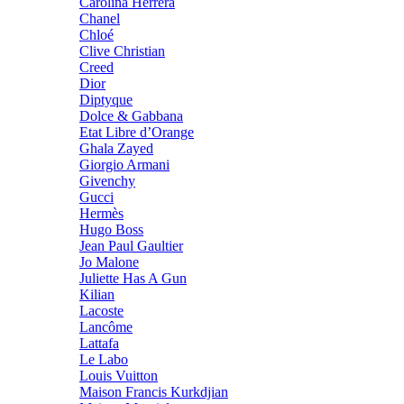
Carolina Herrera
Chanel
Chloé
Clive Christian
Creed
Dior
Diptyque
Dolce & Gabbana
Etat Libre d’Orange
Ghala Zayed
Giorgio Armani
Givenchy
Gucci
Hermès
Hugo Boss
Jean Paul Gaultier
Jo Malone
Juliette Has A Gun
Kilian
Lacoste
Lancôme
Lattafa
Le Labo
Louis Vuitton
Maison Francis Kurkdjian