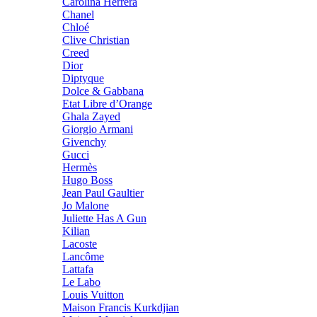
Carolina Herrera
Chanel
Chloé
Clive Christian
Creed
Dior
Diptyque
Dolce & Gabbana
Etat Libre d’Orange
Ghala Zayed
Giorgio Armani
Givenchy
Gucci
Hermès
Hugo Boss
Jean Paul Gaultier
Jo Malone
Juliette Has A Gun
Kilian
Lacoste
Lancôme
Lattafa
Le Labo
Louis Vuitton
Maison Francis Kurkdjian