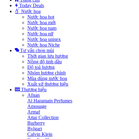
Today Deals
Nước hoa
Nước hoa hot
Nước hoa mới
Nước hoa nam
Nước hoa nữ
Nước hoa unisex
Nước hoa Niche
Tư vấn chọn mùi
Thời gian lưu hương
Nồng độ tinh dầu
Độ toả hương
Nhóm hương chính
Mùa dùng nước hoa
Xuất xứ thương hiệu
Thương hiệu
Afnan
Al Haramain Perfumes
Amouage
Armaf
Attar Collection
Burberry
Bvlgari
Calvin Klein