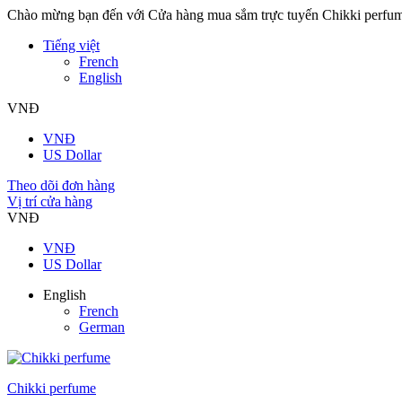
Chào mừng bạn đến với Cửa hàng mua sắm trực tuyến Chikki perfu
Tiếng việt
French
English
VNĐ
VNĐ
US Dollar
Theo dõi đơn hàng
Vị trí cửa hàng
VNĐ
VNĐ
US Dollar
English
French
German
Chikki perfume