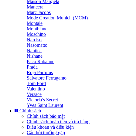
Maison Margiela
Mancera
Marc Jacobs
Mode Creation Munich (MCM)
Montale
Montblanc
Moschino
Narciso
Nasomatto
Nautica
Nishane
Paco Rabanne
Prada
Roja Parfums
Salvatore Ferragamo
Tom Ford
Valentino
Versace
Victoria’s Secret
Yves Saint Laurent
Chính sách
Chính sách bảo mật
Chính sách hoàn tiền và trả hàng
Điều khoản và điều kiện
Câu hỏi thường gặp