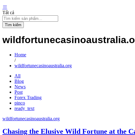
Tất cả
Tìm kiếm
wildfortunecasinoaustralia.
Home
/
wildfortunecasinoaustralia.org
All
Blog
News
Post
Forex Trading
pinco
ready_text
wildfortunecasinoaustralia.org
Chasing the Elusive Wild Fortune at the C