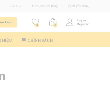
VNĐ
Theo dõi đơn hàng
Vị trí cửa hàng
Log in
ìm kiếm
Register
0
0
 HIỆU
CHÍNH SÁCH
m