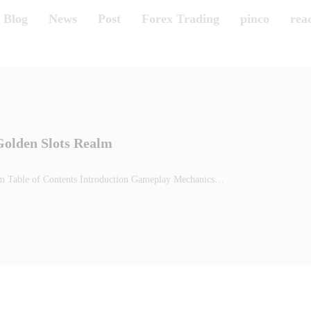
Blog
News
Post
Forex Trading
pinco
rea
Golden Slots Realm
lm Table of Contents Introduction Gameplay Mechanics…