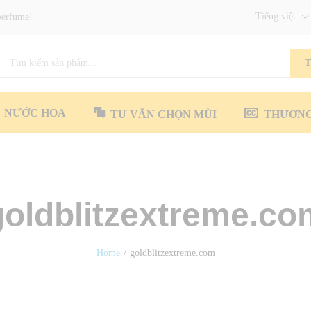
Tiếng việt
perfume!
T
NƯỚC HOA
TƯ VẤN CHỌN MÙI
THƯƠNG
goldblitzextreme.co
Home
/
goldblitzextreme.com