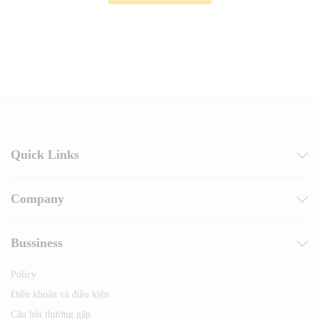
Quick Links
Company
Bussiness
Policy
Điều khoản và điều kiện
Câu hỏi thường gặp