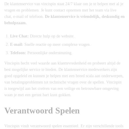
De klantenservice van vincispin staat 24/7 klaar om je te helpen met al je
vragen en problemen. Je kunt contact opnemen met het team via live
chat, e-mail of telefoon.
De klantenservice is vriendelijk, deskundig en
behulpzaam.
Live Chat:
Directe hulp op de website.
E-mail:
Snelle reactie op meer complexe vragen.
Telefoon:
Persoonlijke ondersteuning.
Vincispin hecht veel waarde aan klanttevredenheid en probeert altijd de
best mogelijke service te bieden. De klantenservice medewerkers zijn
goed opgeleid en kunnen je helpen met een breed scala aan onderwerpen,
van betalingsproblemen tot technische vragen over de spellen. Vincispin
is toegewijd aan het creëren van een veilige en betrouwbare omgeving
waan je met een gerust hart kunt gokken.
Verantwoord Spelen
Vincispin vindt verantwoord spelen essentieel. Er zijn verschillende tools