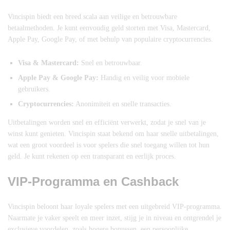
Vincispin biedt een breed scala aan veilige en betrouwbare
betaalmethoden. Je kunt eenvoudig geld storten met Visa, Mastercard,
Apple Pay, Google Pay, of met behulp van populaire cryptocurrencies.
Visa & Mastercard:
Snel en betrouwbaar.
Apple Pay & Google Pay:
Handig en veilig voor mobiele
gebruikers.
Cryptocurrencies:
Anonimiteit en snelle transacties.
Uitbetalingen worden snel en efficiënt verwerkt, zodat je snel van je
winst kunt genieten. Vincispin staat bekend om haar snelle uitbetalingen,
wat een groot voordeel is voor spelers die snel toegang willen tot hun
geld. Je kunt rekenen op een transparant en eerlijk proces.
VIP-Programma en Cashback
Vincispin beloont haar loyale spelers met een uitgebreid VIP-programma.
Naarmate je vaker speelt en meer inzet, stijg je in niveau en ontgrendel je
exclusieve voordelen, zoals hogere bonussen, een persoonlijke