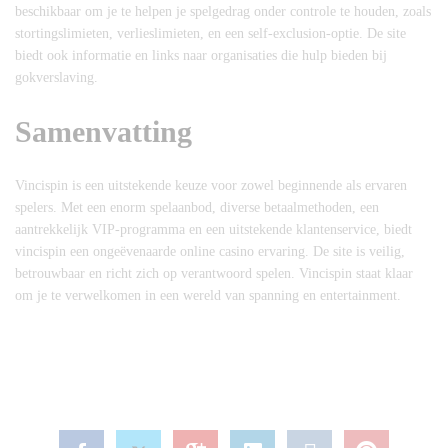
beschikbaar om je te helpen je spelgedrag onder controle te houden, zoals
stortingslimieten, verlieslimieten, en een self-exclusion-optie. De site
biedt ook informatie en links naar organisaties die hulp bieden bij
gokverslaving.
Samenvatting
Vincispin is een uitstekende keuze voor zowel beginnende als ervaren
spelers. Met een enorm spelaanbod, diverse betaalmethoden, een
aantrekkelijk VIP-programma en een uitstekende klantenservice, biedt
vincispin een ongeëvenaarde online casino ervaring. De site is veilig,
betrouwbaar en richt zich op verantwoord spelen. Vincispin staat klaar
om je te verwelkomen in een wereld van spanning en entertainment.