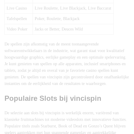
Live Casino
Live Roulette, Live Blackjack, Live Baccarat
Tafelspellen
Poker, Roulette, Blackjack
Video Poker
Jacks or Better, Deuces Wild
De spellen zijn afkomstig van de meest toonaangevende
softwareontwikkelaars in de industrie, wat garant staat voor kwalitatief
hoogwaardige graphics, eerlijke gameplay en een optimale spelervaring.
Je kunt genieten van spellen op alle apparaten, inclusief smartphones en
tablets, zodat je altijd en overal van je favoriete casino spellen kunt
genieten. De spellen van vincispin zijn gecontroleerd door onafhankelijke
instanties om de eerlijkheid van de resultaten te waarborgen.
Populaire Slots bij vincispin
De selectie aan slots bij vincispin is werkelijk enorm, variërend van
klassieke fruitmachines tot moderne videoslots met innovatieve functies.
Populaire titels zoals Starburst, Book of Dead en Gonzo’s Quest blijven
spelers aantrekken met hun spannende gameplay en aantrekkelijke