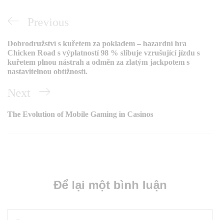
Điều
Previous
Previous
hướng
Post
Dobrodružství s kuřetem za pokladem – hazardní hra
bài
Chicken Road s výplatností 98 % slibuje vzrušující jízdu s
kuřetem plnou nástrah a odměn za zlatým jackpotem s
viết
nastavitelnou obtížností.
Next
Next
Post
The Evolution of Mobile Gaming in Casinos
Để lại một bình luận