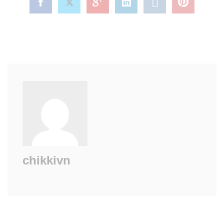
chikkivn