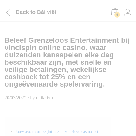
Back to
Bài viết
0
Beleef Grenzeloos Entertainment bij
vincispin online casino, waar
duizenden kansspelen elke dag
beschikbaar zijn, met snelle en
veilige betalingen, wekelijkse
cashback tot 25% en een
ongeëvenaarde spelervaring.
20/03/2025
/
by
chikkivn
Jouw avontuur begint hier: exclusieve casino-actie