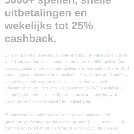
uitbetalingen en
wekelijks tot 25%
cashback.
Op zoek naar de ultieme online casino ervaring? Bij
vincispin
vind je een
wereld van spanning en entertainment met meer dan 5000 spellen! Van
klassieke gokkasten tot live casino spellen, er is voor ieder wat wils. Stort
eenvoudig met je favoriete betaalmethode – Visa, Mastercard, Apple Pay,
Google Pay of zelfs cryptocurrencies – en profiteer van snelle
uitbetalingen en een uitstekende klantenservice die 24/7 beschikbaar is.
Dompel jezelf onder in een veilige en betrouwbare omgeving waar
plezier en verantwoordelijkheid hand in hand gaan.
Bij vincispin draait alles om het bieden van een ongeëvenaarde
speelervaring. We begrijpen dat spelers op zoek zijn naar meer dan alleen
maar spellen; ze willen een platform dat ze beloont, uitdaagt en een