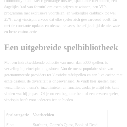
community biedt. Met regelmatige missies, spannende toernooien, een
dagelijks ‘rad van fortuin’ om extra prijzen te winnen, een VIP-
programma met exclusieve voordelen, en wekelijkse cashback tot wel
25%, zorg vincispin ervoor dat elke speler zich gewaardeerd voelt. En
met de constante updates en nieuwe releases, beleef je altijd de nieuwste
en beste casino-actie.
Een uitgebreide spelbibliotheek
Met een indrukwekkende collectie van meer dan 5000 spellen, is
verveling bij vincispin uitgesloten. Van de meest populaire slots van
gerenommeerde providers tot klassieke tafelspellen en een live casino met
echte dealers, de diversiteit is ongeëvenaard. Je vindt hier spellen met
verschillende thema’s, inzetlimieten en functies, zodat je altijd iets kunt
vinden wat bij je past. Of je nu een beginner bent of een ervaren speler,
vincispin heeft voor iedereen iets te bieden.
Spelcategorie
Voorbeelden
Slots
Starburst, Gonzo’s Quest, Book of Dead